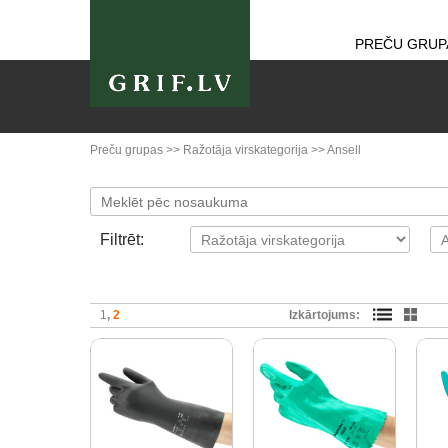
PREČU GRUP
Preču grupas
>>
Ražotāja virskategorija
>>
Ansell
Filtrēt:
1
2
Izkārtojums: