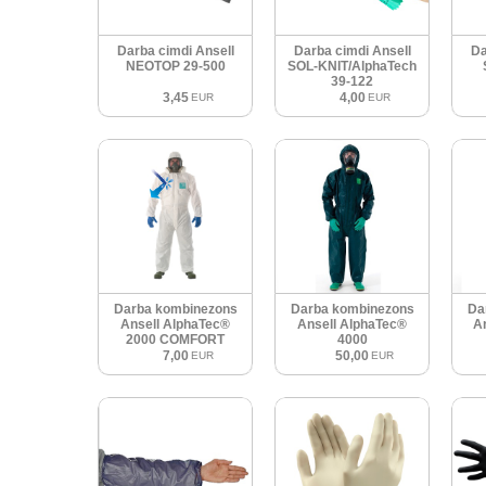
Darba cimdi Ansell
Darba cimdi Ansell
Da
NEOTOP 29-500
SOL-KNIT/AlphaTech
39-122
3,45
4,00
EUR
EUR
Darba kombinezons
Darba kombinezons
Da
Ansell AlphaTec®
Ansell AlphaTec®
A
2000 COMFORT
4000
7,00
50,00
EUR
EUR