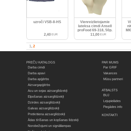
uzroči VSB-8-HS
Vienreizlietojamie
V
lateksa cimdi Ansell
ni
proFood 69-318, 50p.
MI
2,40
11,00
EUR
EUR
1
2
PREČU KATALOGS
PAR MUMS
Darba cimdi
Par GRIF
Darba apavi
Vakances
Darba apģērbs
Mūsu partneri
Aizsargapģērbs
ATBALSTS
Acu un sejas aizsarglīdzekļi
BUJ
Elpošanas aizsarglīdzekļi
Lejupielādes
Dzirdes aizsarglīdzekļi
Piegādes info
Galvas aizsarglīdzekļi
Pretkritiena aizsarglīdzekļi
KONTAKTI
Ādas tīrīšanas un kopšanas līdzekļi
Norobežojumi un signāllampas