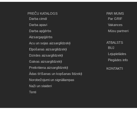
PREČU KATALOGS
PAR MUMS
Darba cimdi
Par GRIF
Darba apavi
Vakances
Darba apģērbs
Mūsu partneri
Aizsargapģērbs
ATBALSTS
Acu un sejas aizsarglīdzekļi
BUJ
Elpošanas aizsarglīdzekļi
Lejupielādes
Dzirdes aizsarglīdzekļi
Piegādes info
Galvas aizsarglīdzekļi
Pretkritiena aizsarglīdzekļi
KONTAKTI
Ādas tīrīšanas un kopšanas līdzekļi
Norobežojumi un signāllampas
Naži un slaideri
Tenti