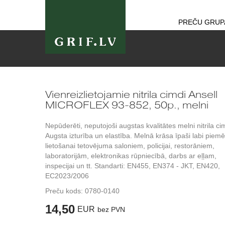
PREČU GRUP
Vienreizlietojamie nitrila cimdi Ansell
MICROFLEX 93-852, 50p., melni
Nepūderēti, neputojoši augstas kvalitātes melni nitrila ci
Augsta izturība un elastība. Melnā krāsa īpaši labi piemē
lietošanai tetovējuma saloniem, policijai, restorāniem,
laboratorijām, elektronikas rūpniecībā, darbs ar eļļam,
inspecijai un tt. Standarti: EN455, EN374 - JKT, EN420,
EC2023/2006
Preču kods:
0780-0140
14,50
EUR
bez PVN