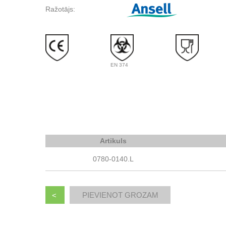
Ražotājs:
EN 374
Artikuls
0780-0140.L
<