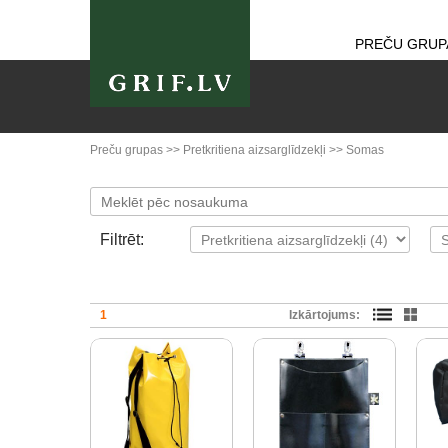
PREČU GRUP
Preču grupas
>>
Pretkritiena aizsarglīdzekļi
>>
Somas
Filtrēt:
1
Izkārtojums: