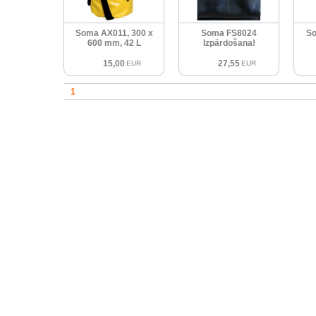
Soma AX011, 300 x
Soma FS8024
So
600 mm, 42 L
Izpārdošana!
15,00
27,55
EUR
EUR
1