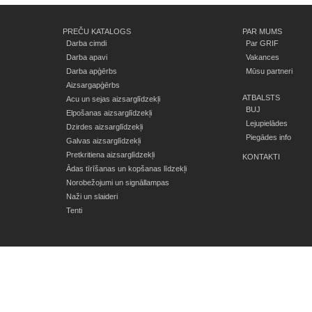
PREČU KATALOGS
PAR MUMS
Darba cimdi
Par GRIF
Darba apavi
Vakances
Darba apģērbs
Mūsu partneri
Aizsargapģērbs
ATBALSTS
Acu un sejas aizsarglīdzekļi
BUJ
Elpošanas aizsarglīdzekļi
Lejupielādes
Dzirdes aizsarglīdzekļi
Piegādes info
Galvas aizsarglīdzekļi
Pretkritiena aizsarglīdzekļi
KONTAKTI
Ādas tīrīšanas un kopšanas līdzekļi
Norobežojumi un signāllampas
Naži un slaideri
Tenti