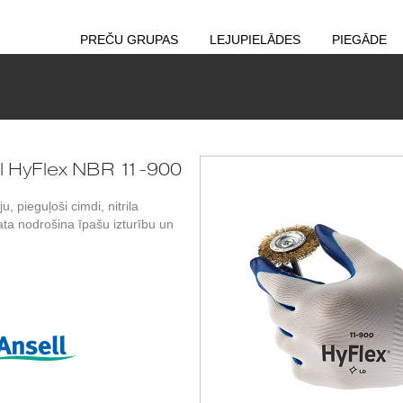
PREČU GRUPAS
LEJUPIELĀDES
PIEGĀDE
ll HyFlex NBR 11-900
 pieguļoši cimdi, nitrila
a nodrošina īpašu izturību un