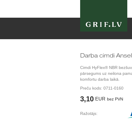
Darba cimdi Anse
Cimdi HyFlex® NBR bezšuvju,
pārsegums uz neilona pamat
komfortu darba laikā.
Preču kods:
0711-0160
3,10
EUR
bez PVN
Ražotājs: