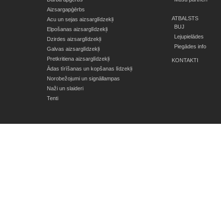
Aizsargapģērbs
ATBALSTS
Acu un sejas aizsarglīdzekļi
BUJ
Elpošanas aizsarglīdzekļi
Lejupielādes
Dzirdes aizsarglīdzekļi
Piegādes info
Galvas aizsarglīdzekļi
Pretkritiena aizsarglīdzekļi
KONTAKTI
Ādas tīrīšanas un kopšanas līdzekļi
Norobežojumi un signāllampas
Naži un slaideri
Tenti