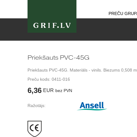
PREČU GRUP
Priekšauts PVC-45G
Priekšauts PVC-45G. Materiāls - vinils. Biezums 0,508 
Preču kods:
0411-016
6,36
EUR
bez PVN
Ražotājs: