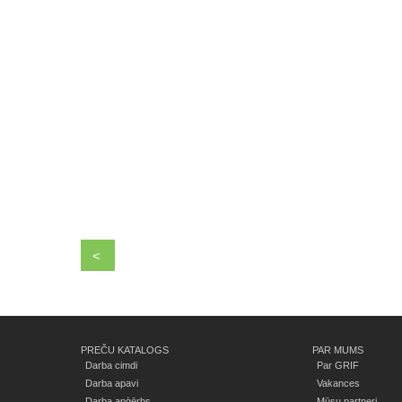
<
PREČU KATALOGS
PAR MUMS
Darba cimdi
Par GRIF
Darba apavi
Vakances
Darba apģērbs
Mūsu partneri