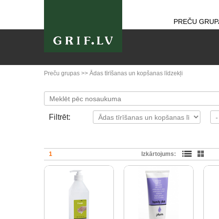
PREČU GRUP
Preču grupas
>>
Ādas tīrīšanas un kopšanas līdzekļi
Filtrēt:
1
Izkārtojums: