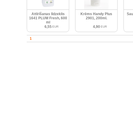
Attīrīšanas līdzeklis
Krēms Handy Plus
Sau
1641 PLUM Fresh, 600
2901, 200ml.
ml
6,55
4,90
EUR
EUR
1