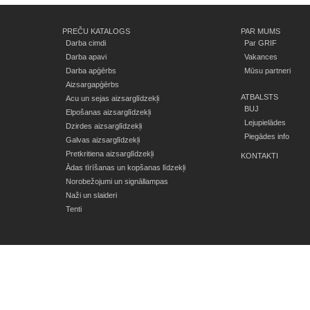
PREČU KATALOGS
PAR MUMS
Darba cimdi
Par GRIF
Darba apavi
Vakances
Darba apģērbs
Mūsu partneri
Aizsargapģērbs
ATBALSTS
Acu un sejas aizsarglīdzekļi
BUJ
Elpošanas aizsarglīdzekļi
Lejupielādes
Dzirdes aizsarglīdzekļi
Piegādes info
Galvas aizsarglīdzekļi
Pretkritiena aizsarglīdzekļi
KONTAKTI
Ādas tīrīšanas un kopšanas līdzekļi
Norobežojumi un signāllampas
Naži un slaideri
Tenti