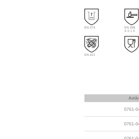
EN 374
EN 388
X 0 1 0
EN 421
Artik
0761-0
0761-0
0761-0