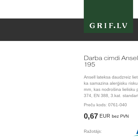
Darba cimdi Ans
195
Ansell lateksa daudzreiz liet
ka samazina alerģisku risk
mm, kas nodrošina lielisku p
374, EN 388, 3.kat. standa
Preču kods:
0761-040
0,67
EUR
bez PVN
Ražotājs: