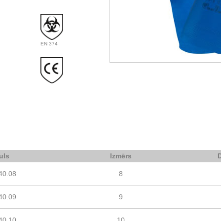
EN 374
uls
Izmērs
40.08
8
40.09
9
40.10
10