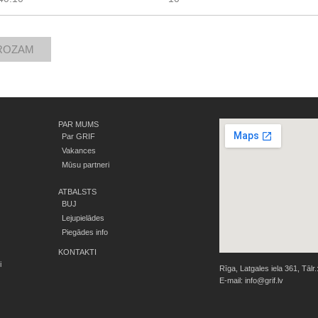
PAR MUMS
Par GRIF
Vakances
Mūsu partneri
ATBALSTS
BUJ
Lejupielādes
Piegādes info
KONTAKTI
i
Rīga, Latgales iela 361, Tālr.
E-mail:
info@grif.lv