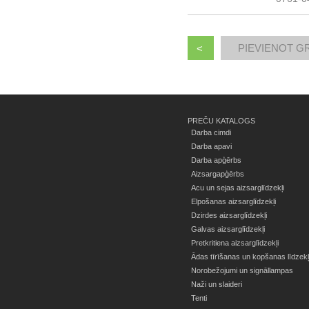
<
PREČU KATALOGS
Darba cimdi
Darba apavi
Darba apģērbs
Aizsargapģērbs
Acu un sejas aizsarglīdzekļi
Elpošanas aizsarglīdzekļi
Dzirdes aizsarglīdzekļi
Galvas aizsarglīdzekļi
Pretkritiena aizsarglīdzekļi
Ādas tīrīšanas un kopšanas līdzekļ
Norobežojumi un signāllampas
Naži un slaideri
Tenti