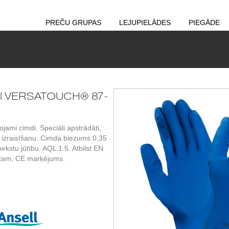
PREČU GRUPAS
LEJUPIELĀDES
PIEGĀDE
ell VERSATOUCH® 87-
ojami cimdi. Speciāli apstrādāti,
u izraisīšanu. Cimda biezums 0,35
irkstu jūtību. AQL 1.5. Atbilst EN
rtam, CE marķējums.