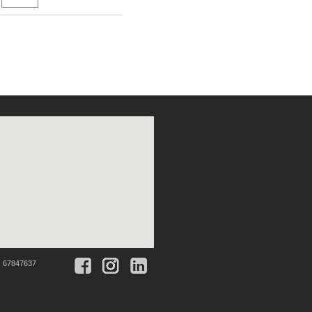
:
67847637