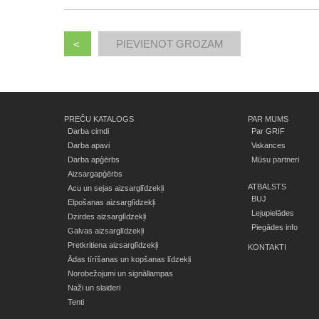
<
PREČU KATALOGS
PAR MUMS
Darba cimdi
Par GRIF
Darba apavi
Vakances
Darba apģērbs
Mūsu partneri
Aizsargapģērbs
ATBALSTS
Acu un sejas aizsarglīdzekļi
BUJ
Elpošanas aizsarglīdzekļi
Lejupielādes
Dzirdes aizsarglīdzekļi
Piegādes info
Galvas aizsarglīdzekļi
Pretkritiena aizsarglīdzekļi
KONTAKTI
Ādas tīrīšanas un kopšanas līdzekļi
Norobežojumi un signāllampas
Naži un slaideri
Tenti