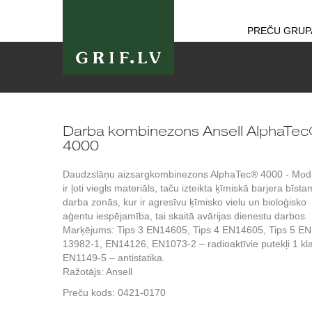
PREČU GRUP
Darba kombinezons Ansell AlphaTe
4000
Daudzslāņu aizsargkombinezons AlphaTec® 4000 - Mod
ir ļoti viegls materiāls, taču izteikta ķīmiskā barjera bīst
darba zonās, kur ir agresīvu ķīmisko vielu un bioloģisko
aģentu iespējamība, tai skaitā avārijas dienestu darbos.
Marķējums: Tips 3 EN14605, Tips 4 EN14605, Tips 5 EN
13982-1, EN14126, EN1073-2 – radioaktīvie putekļi 1 kl
EN1149-5 – antistatika.
Ražotājs: Ansell
Preču kods:
0421-0170