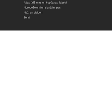
Ādas tīrīšanas un kopšanas līdzekļi
Norobežojumi un signāllampas
Naži un slaideri
Tenti