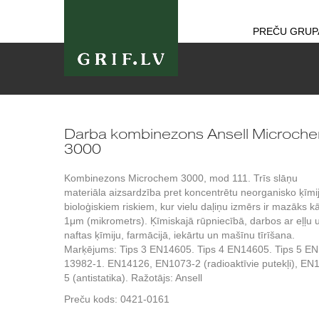
PREČU GRUP
Darba kombinezons Ansell Microch
3000
Kombinezons Microchem 3000, mod 111. Trīs slāņu
materiāla aizsardzība pret koncentrētu neorganisko ķīmi
bioloģiskiem riskiem, kur vielu daļiņu izmērs ir mazāks k
1μm (mikrometrs). Ķīmiskajā rūpniecībā, darbos ar eļļu 
naftas ķīmiju, farmācijā, iekārtu un mašīnu tīrīšana.
Marķējums: Tips 3 EN14605. Tips 4 EN14605. Tips 5 EN
13982-1. EN14126, EN1073-2 (radioaktīvie putekļi), EN
5 (antistatika). Ražotājs: Ansell
Preču kods:
0421-0161