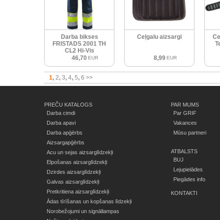
Darba bikses
Ceļgalu aizsargi
Ce
FRISTADS 2001 TH
T
CL2 Hi-Vis
dzeltenas/zilas
46,70
8,99
EUR
EUR
1
2
3
4
5
6
>>
PREČU KATALOGS
PAR MUMS
Darba cimdi
Par GRIF
Darba apavi
Vakances
Darba apģērbs
Mūsu partneri
Aizsargapģērbs
ATBALSTS
Acu un sejas aizsarglīdzekļi
BUJ
Elpošanas aizsarglīdzekļi
Lejupielādes
Dzirdes aizsarglīdzekļi
Piegādes info
Galvas aizsarglīdzekļi
Pretkritiena aizsarglīdzekļi
KONTAKTI
Ādas tīrīšanas un kopšanas līdzekļi
Norobežojumi un signāllampas