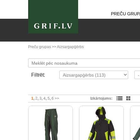
PREČU GRUP
Preču grupas
>>
Aizsargapģērbs
Filtrēt:
1
2
3
4
5
6
>>
Izkārtojums: