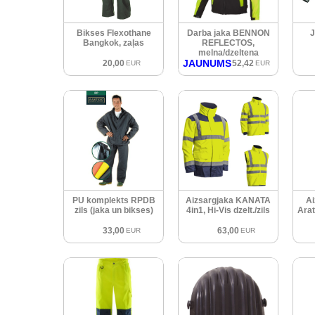
Bikses Flexothane
Darba jaka BENNON
J
Bangkok, zaļas
REFLECTOS,
melna/dzeltena
JAUNUMS
20,00
52,42
EUR
EUR
PU komplekts RPDB
Aizsargjaka KANATA
Ai
zils (jaka un bikses)
4in1, Hi-Vis dzelt./zils
Arat
33,00
63,00
EUR
EUR