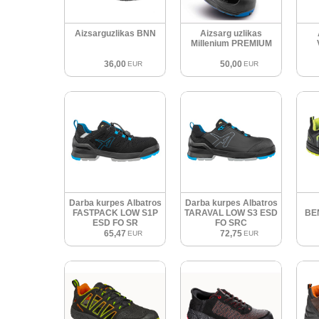
Aizsarguzlikas BNN
Aizsarg uzlikas
Millenium PREMIUM
36,00
50,00
EUR
EUR
Darba kurpes Albatros
Darba kurpes Albatros
FASTPACK LOW S1P
TARAVAL LOW S3 ESD
BE
ESD FO SR
FO SRC
65,47
72,75
EUR
EUR