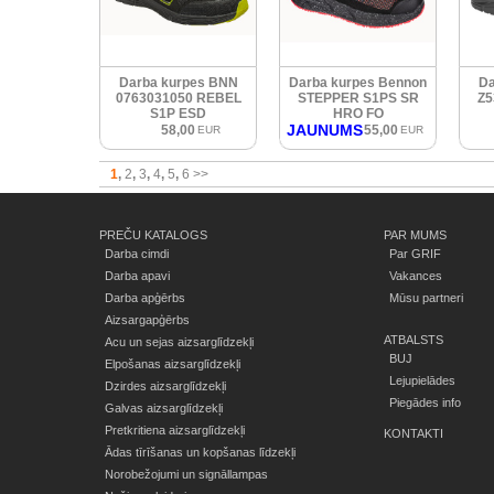
Darba kurpes BNN
Darba kurpes Bennon
Da
0763031050 REBEL
STEPPER S1PS SR
Z5
S1P ESD
HRO FO
JAUNUMS
58,00
55,00
EUR
EUR
1
2
3
4
5
6
>>
PREČU KATALOGS
PAR MUMS
Darba cimdi
Par GRIF
Darba apavi
Vakances
Darba apģērbs
Mūsu partneri
Aizsargapģērbs
ATBALSTS
Acu un sejas aizsarglīdzekļi
BUJ
Elpošanas aizsarglīdzekļi
Lejupielādes
Dzirdes aizsarglīdzekļi
Piegādes info
Galvas aizsarglīdzekļi
Pretkritiena aizsarglīdzekļi
KONTAKTI
Ādas tīrīšanas un kopšanas līdzekļi
Norobežojumi un signāllampas