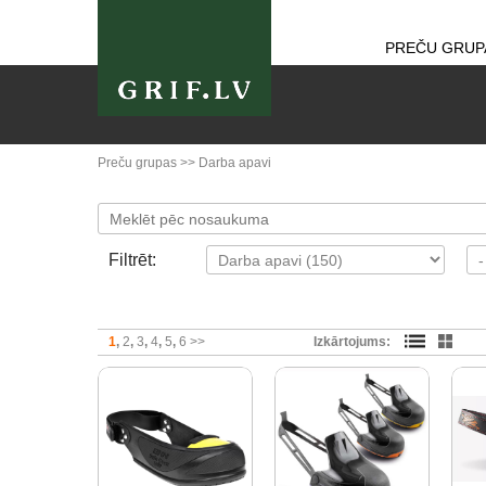
PREČU GRUP
Preču grupas
>>
Darba apavi
Filtrēt:
1
2
3
4
5
6
>>
Izkārtojums: