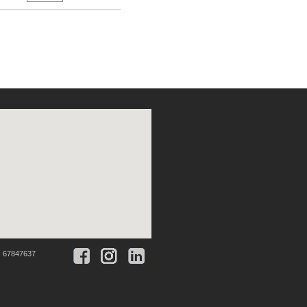
:
67847637