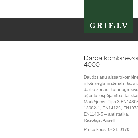
Darba kombinezon
4000
Daudzslāņu aizsargkombine
ir ļoti viegls materiāls, tač
darba zonās, kur ir agresīvu
aģentu iespējamība, tai skai
Marķējums: Tips 3 EN14605
13982-1, EN14126, EN1073-2
EN1149-5 – antistatika.
Ražotājs: Ansell
Preču kods:
0421-0170