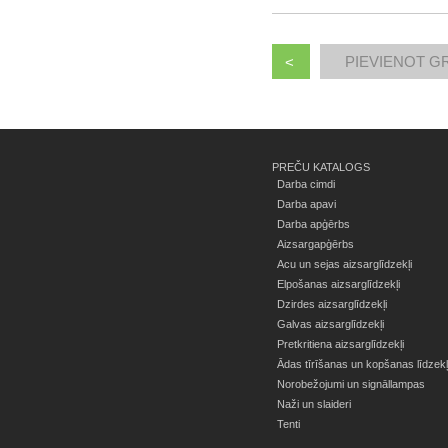
<
PREČU KATALOGS
Darba cimdi
Darba apavi
Darba apģērbs
Aizsargapģērbs
Acu un sejas aizsarglīdzekļi
Elpošanas aizsarglīdzekļi
Dzirdes aizsarglīdzekļi
Galvas aizsarglīdzekļi
Pretkritiena aizsarglīdzekļi
Ādas tīrīšanas un kopšanas līdzekļ
Norobežojumi un signāllampas
Naži un slaideri
Tenti