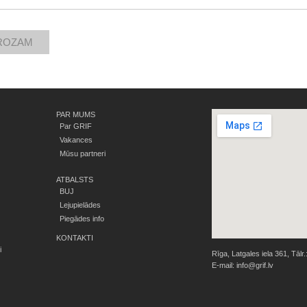
PAR MUMS
Par GRIF
Vakances
Mūsu partneri
ATBALSTS
BUJ
Lejupielādes
Piegādes info
KONTAKTI
i
Rīga, Latgales iela 361, Tālr.
E-mail:
info@grif.lv