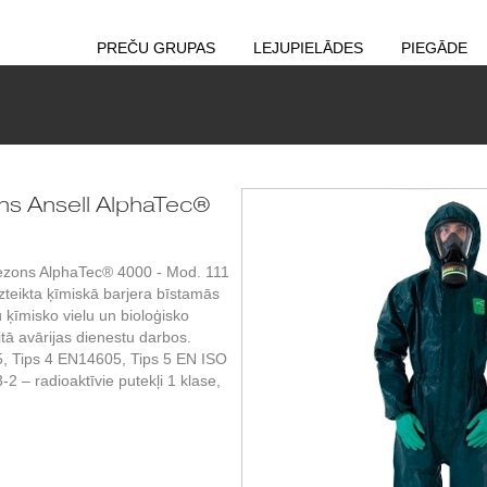
PREČU GRUPAS
LEJUPIELĀDES
PIEGĀDE
s Ansell AlphaTec®
zons AlphaTec® 4000 - Mod. 111
u izteikta ķīmiskā barjera bīstamās
 ķīmisko vielu un bioloģisko
tā avārijas dienestu darbos.
, Tips 4 EN14605, Tips 5 EN ISO
 – radioaktīvie putekļi 1 klase,