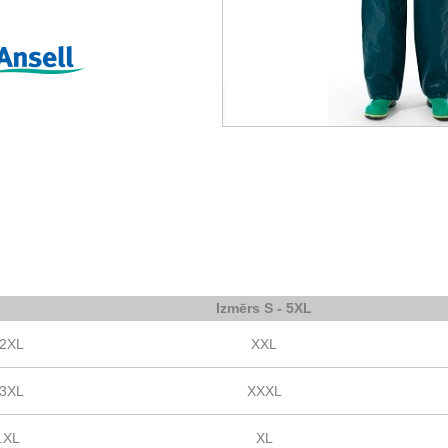
s
Izmērs S - 5XL
.2XL
XXL
.3XL
XXXL
.XL
XL