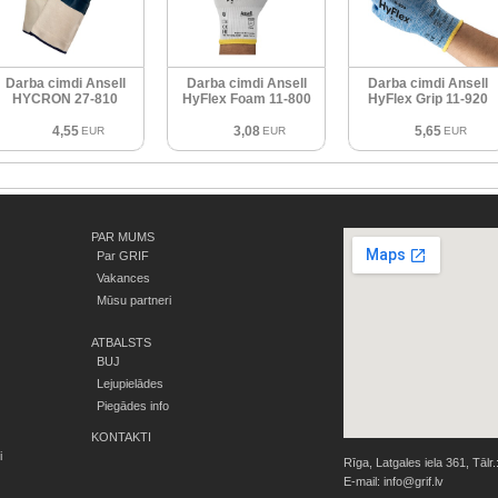
Darba cimdi Ansell
Darba cimdi Ansell
Darba cimdi Ansell
HYCRON 27-810
HyFlex Foam 11-800
HyFlex Grip 11-920
4,55
3,08
5,65
EUR
EUR
EUR
PAR MUMS
Par GRIF
Vakances
Mūsu partneri
ATBALSTS
BUJ
Lejupielādes
Piegādes info
KONTAKTI
i
Rīga, Latgales iela 361, Tālr.
E-mail:
info@grif.lv