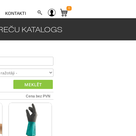
0
KONTAKTI
REČU KATALOGS