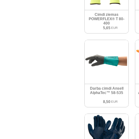
Cimdi ziemas
POWERFLEX® T 80-
400
5,65
EUR
Darba cimdi Ansell
AlphaTec™ 58-535
8,50
EUR