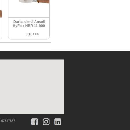
Darba cimdi Ansell
HyFlex NBR 11-900
3,10
EUR
:
67847637