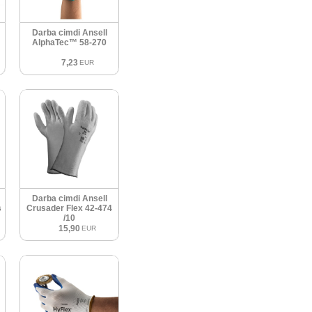
Darba cimdi Ansell
AlphaTec™ 58-270
7,23
EUR
Darba cimdi Ansell
s
Crusader Flex 42-474
/10
15,90
EUR