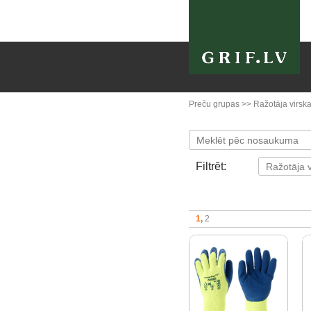
Preču grupas
>>
Ražotāja virska
Filtrēt:
1
2