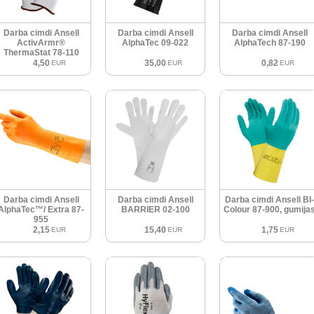
Darba cimdi Ansell
Darba cimdi Ansell
Darba cimdi Ansell
ActivArmr®
AlphaTec 09-022
AlphaTech 87-190
ThermaStat 78-110
4,50
35,00
0,82
EUR
EUR
EUR
Darba cimdi Ansell
Darba cimdi Ansell
Darba cimdi Ansell BI-
AlphaTec™/ Extra 87-
BARRIER 02-100
Colour 87-900, gumija
955
2,15
15,40
1,75
EUR
EUR
EUR