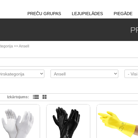
PREČU GRUPAS
LEJUPIELĀDES
PIEGĀDE
P
tegorija
>>
Ansell
Izkārtojums: