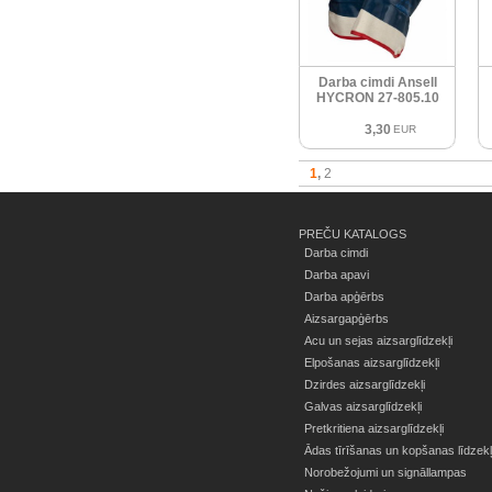
Darba cimdi Ansell
HYCRON 27-805.10
3,30
EUR
1
2
PREČU KATALOGS
Darba cimdi
Darba apavi
Darba apģērbs
Aizsargapģērbs
Acu un sejas aizsarglīdzekļi
Elpošanas aizsarglīdzekļi
Dzirdes aizsarglīdzekļi
Galvas aizsarglīdzekļi
Pretkritiena aizsarglīdzekļi
Ādas tīrīšanas un kopšanas līdzekļ
Norobežojumi un signāllampas