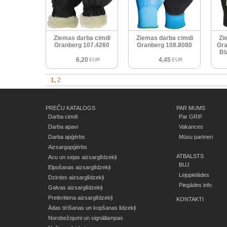
Ziemas darba cimdi
Ziemas darba cimdi
Zi
Granberg 107.4260
Granberg 108.8080
Gra
Bl
6,20
4,45
EUR
EUR
1
2
PREČU KATALOGS
PAR MUMS
Darba cimdi
Par GRIF
Darba apavi
Vakances
Darba apģērbs
Mūsu partneri
Aizsargapģērbs
ATBALSTS
Acu un sejas aizsarglīdzekļi
BUJ
Elpošanas aizsarglīdzekļi
Lejupielādes
Dzirdes aizsarglīdzekļi
Piegādes info
Galvas aizsarglīdzekļi
Pretkritiena aizsarglīdzekļi
KONTAKTI
Ādas tīrīšanas un kopšanas līdzekļi
Norobežojumi un signāllampas