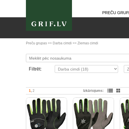
PREČU GRUP
Preču grupas
>>
Darba cimdi
>>
Ziemas cimdi
Filtrēt:
1
2
Izkārtojums: