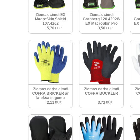
Ziemas cimdi EX
Ziemas cimdi
MacroSkin Shield
Granberg 120.4292W
Gra
107.4202
EX MacroSkin Pro
EX 
5,70
3,50
EUR
EUR
Ziemas darba cimdi
Ziemas darba cimdi
Zi
COFRA BRICKER ar
COFRA BUCKLER
C
lateksa segumu
2,11
3,72
EUR
EUR