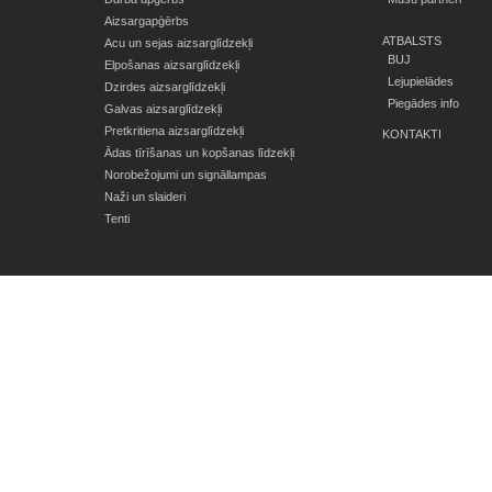
Aizsargapģērbs
ATBALSTS
Acu un sejas aizsarglīdzekļi
BUJ
Elpošanas aizsarglīdzekļi
Lejupielādes
Dzirdes aizsarglīdzekļi
Piegādes info
Galvas aizsarglīdzekļi
Pretkritiena aizsarglīdzekļi
KONTAKTI
Ādas tīrīšanas un kopšanas līdzekļi
Norobežojumi un signāllampas
Naži un slaideri
Tenti