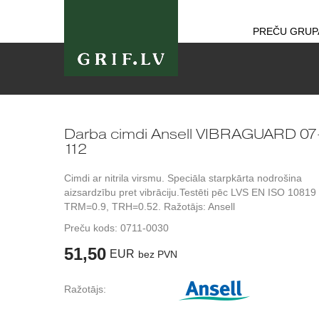
PREČU GRUP
Darba cimdi Ansell VIBRAGUARD 07
112
Cimdi ar nitrila virsmu. Speciāla starpkārta nodrošina
aizsardzību pret vibrāciju.Testēti pēc LVS EN ISO 10819
TRM=0.9, TRH=0.52. Ražotājs: Ansell
Preču kods:
0711-0030
51,50
EUR
bez PVN
Ražotājs: