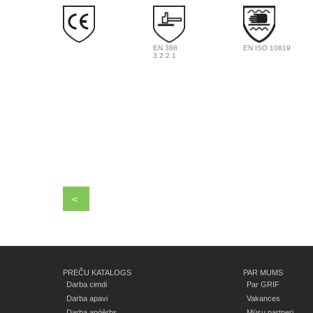
EN 388
EN ISO 10819
3 2 2 1
<
PREČU KATALOGS
PAR MUMS
Darba cimdi
Par GRIF
Darba apavi
Vakances
Darba apģērbs
Mūsu partneri