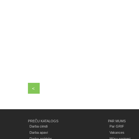
<
PREČU KATALOGS
PAR MUMS
Darba cimdi
Par GRIF
Darba apavi
Vakances
Darba apģērbs
Mūsu partneri