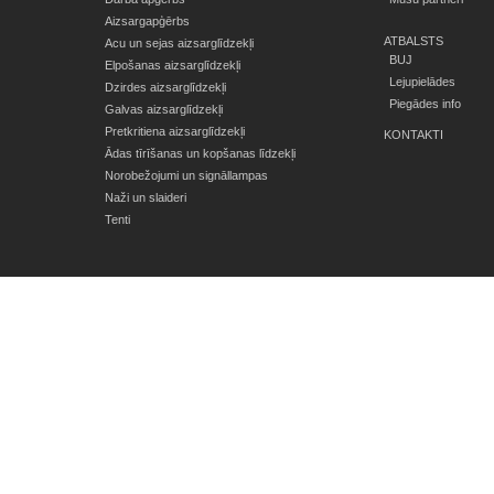
Aizsargapģērbs
ATBALSTS
Acu un sejas aizsarglīdzekļi
BUJ
Elpošanas aizsarglīdzekļi
Lejupielādes
Dzirdes aizsarglīdzekļi
Piegādes info
Galvas aizsarglīdzekļi
Pretkritiena aizsarglīdzekļi
KONTAKTI
Ādas tīrīšanas un kopšanas līdzekļi
Norobežojumi un signāllampas
Naži un slaideri
Tenti