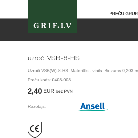
PREČU GRUP
uzroči VSB-8-HS
Uzroči VSB(W)-8-HS. Materiāls - vinils. Biezums 0,203 
Preču kods:
0408-008
2,40
EUR
bez PVN
Ražotājs: