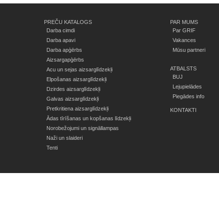
PREČU KATALOGS
PAR MUMS
Darba cimdi
Par GRIF
Darba apavi
Vakances
Darba apģērbs
Mūsu partneri
Aizsargapģērbs
ATBALSTS
Acu un sejas aizsarglīdzekļi
BUJ
Elpošanas aizsarglīdzekļi
Lejupielādes
Dzirdes aizsarglīdzekļi
Piegādes info
Galvas aizsarglīdzekļi
Pretkritiena aizsarglīdzekļi
KONTAKTI
Ādas tīrīšanas un kopšanas līdzekļi
Norobežojumi un signāllampas
Naži un slaideri
Tenti