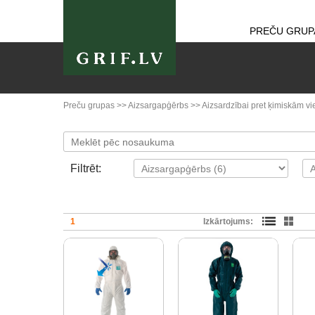
PREČU GRUP
Preču grupas
>>
Aizsargapģērbs
>>
Aizsardzībai pret ķimiskām v
Filtrēt:
1
Izkārtojums: