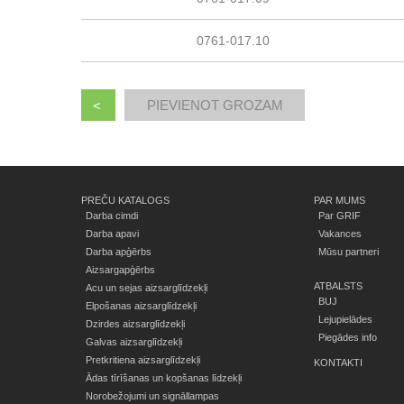
0761-017.10
<
PREČU KATALOGS
PAR MUMS
Darba cimdi
Par GRIF
Darba apavi
Vakances
Darba apģērbs
Mūsu partneri
Aizsargapģērbs
ATBALSTS
Acu un sejas aizsarglīdzekļi
BUJ
Elpošanas aizsarglīdzekļi
Lejupielādes
Dzirdes aizsarglīdzekļi
Piegādes info
Galvas aizsarglīdzekļi
Pretkritiena aizsarglīdzekļi
KONTAKTI
Ādas tīrīšanas un kopšanas līdzekļi
Norobežojumi un signāllampas