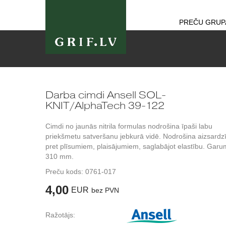
PREČU GRUP
Darba cimdi Ansell SOL-
KNIT/AlphaTech 39-122
Cimdi no jaunās nitrila formulas nodrošina īpaši labu
priekšmetu satveršanu jebkurā vidē. Nodrošina aizsardz
pret plīsumiem, plaisājumiem, saglabājot elastību. Garu
310 mm.
Preču kods:
0761-017
4,00
EUR
bez PVN
Ražotājs: