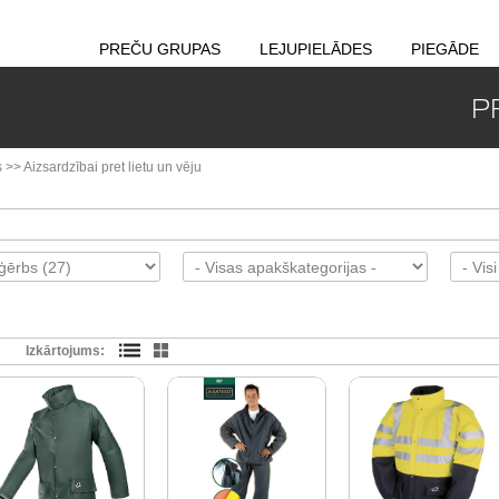
PREČU GRUPAS
LEJUPIELĀDES
PIEGĀDE
P
s
>>
Aizsardzībai pret lietu un vēju
Izkārtojums: