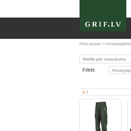
Preču grupas
>>
Aizsargapģērb
Filtrēt:
1
2