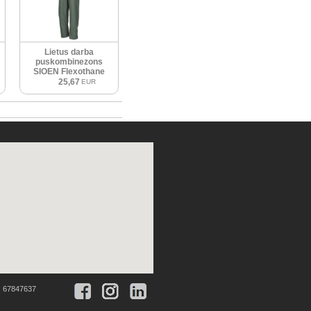
Lietus darba
puskombinezons
SIOEN Flexothane
Louisia 4600, zaļš
25,67
EUR
:
67847637