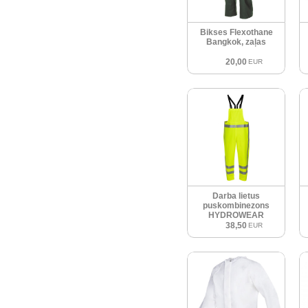
Bikses Flexothane
Bangkok, zaļas
20,00
EUR
Darba lietus
puskombinezons
HYDROWEAR
VECHTA RWS Hi-Vis
38,50
EUR