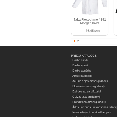
Jaka Flexothane 4391
Morgat, balta
36,45
EUR
1
2
PREČU KATALOGS
Darba cimdi
Darba apavi
Darba apģērbs
Aizsargapģērbs
Acu un sejas aizsarglīdzekļi
Elpošanas aizsarglīdzekļi
Dzirdes aizsarglīdzekļi
Galvas aizsarglīdzekļi
Pretkritiena aizsarglīdzekļi
Ādas tīrīšanas un kopšanas līdzekļ
Norobežojumi un signāllampas