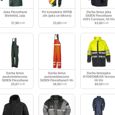
Jaka Flexothane
PU komplekts RPDB
Darba lietus jaka
Bielefeld, zaļa
zils (jaka un bikses)
SIOEN Flexothane
4303 Carmaux, Hi-Vis
dzeltena
37,90
33,00
63,00
EUR
EUR
EUR
Darba lietus
Darba lietus
Darba lietusjaka
puskombinezons
puskombinezons
HYDROWEAR Vernon
SIOEN Flexothane
SIOEN Flexothane® Hi-
Hi-Vis
Bandung, zaļš
Vis
25,67
36,50
60,50
EUR
EUR
EUR