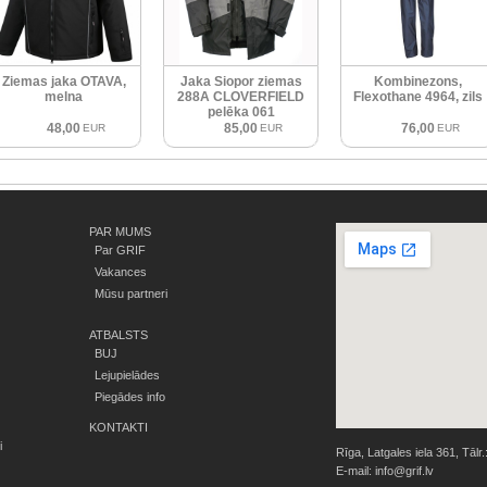
Ziemas jaka OTAVA,
Jaka Siopor ziemas
Kombinezons,
melna
288A CLOVERFIELD
Flexothane 4964, zils
pelēka 061
48,00
85,00
76,00
EUR
EUR
EUR
PAR MUMS
Par GRIF
Vakances
Mūsu partneri
ATBALSTS
BUJ
Lejupielādes
Piegādes info
KONTAKTI
i
Rīga, Latgales iela 361, Tālr.
E-mail:
info@grif.lv