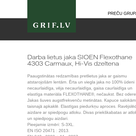
PREČU GRUP
Darba lietus jaka SIOEN Flexothane
4303 Carmaux, Hi-Vis dzeltena
Paaugstinātas redzamības pretlietus jaka ar gaismu
atstarojošām lentām. Ērta un viegla jaka no 100% ūdeni
necaurlaidīga, vēja necaurlaidīga, gaisa caurlaidīga un
elastīga materiāla FLEXOTHANE®, nečaukst. Bez odere
Jakas šuves augstfrekvenču metinātas. Kapuce salokā
taisnajā apkaklē. Elastīgas piedurkņu aproces. Ravējslē
aizdare ar spiedpogu atloku. Divas priekškabatas ar atlo
un spiedpogu aizdari.
Pieejamie izmēri: S-3XL.
EN ISO 20471 : 2013.