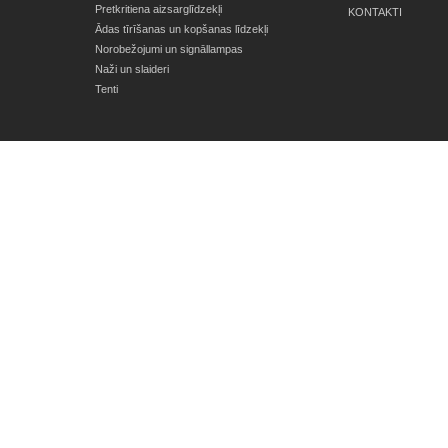
Pretkritiena aizsarglīdzekļi
KONTAKTI
Ādas tīrīšanas un kopšanas līdzekļi
Norobežojumi un signāllampas
Naži un slaideri
Tenti