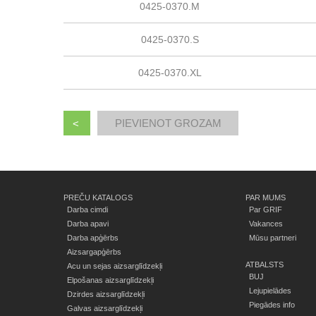
0425-0370.M
0425-0370.S
0425-0370.XL
<
PREČU KATALOGS
PAR MUMS
Darba cimdi
Par GRIF
Darba apavi
Vakances
Darba apģērbs
Mūsu partneri
Aizsargapģērbs
ATBALSTS
Acu un sejas aizsarglīdzekļi
BUJ
Elpošanas aizsarglīdzekļi
Lejupielādes
Dzirdes aizsarglīdzekļi
Piegādes info
Galvas aizsarglīdzekļi