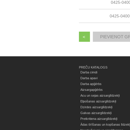
0425-040
0425-0400
<
PREČU KATALOGS
Darba cimdi
Darba apavi
Darba apģērbs
Aizsargapģērbs
Acu un sejas aizsarglīdzekļi
Elpošanas aizsarglīdzekļi
Dzirdes aizsarglīdzekļi
Galvas aizsarglīdzekļi
Pretkritiena aizsarglīdzekļi
Ādas tīrīšanas un kopšanas līdzekļ