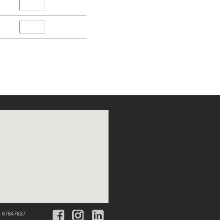
:
67847637