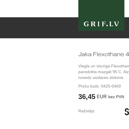
Jaka Flexothane 4
Viegla un izturīga Flexotha
paredzēta mazgāt 95 C. Ai
nosedz aizdares sloksne.
Preču kods:
0425-0400
36,45
EUR
bez PVN
Ražotājs: