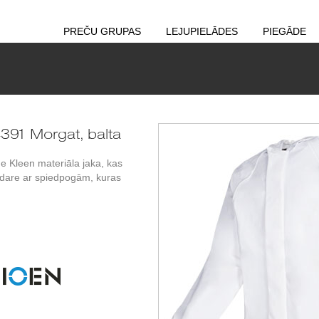
PREČU GRUPAS
LEJUPIELĀDES
PIEGĀDE
391 Morgat, balta
ne Kleen materiāla jaka, kas
zdare ar spiedpogām, kuras