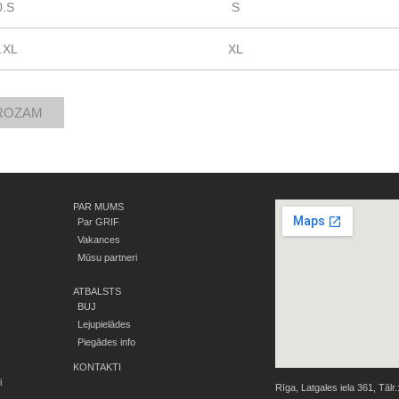
0.S
S
.XL
XL
PAR MUMS
Par GRIF
Vakances
Mūsu partneri
ATBALSTS
BUJ
Lejupielādes
Piegādes info
KONTAKTI
i
Rīga, Latgales iela 361, Tālr.