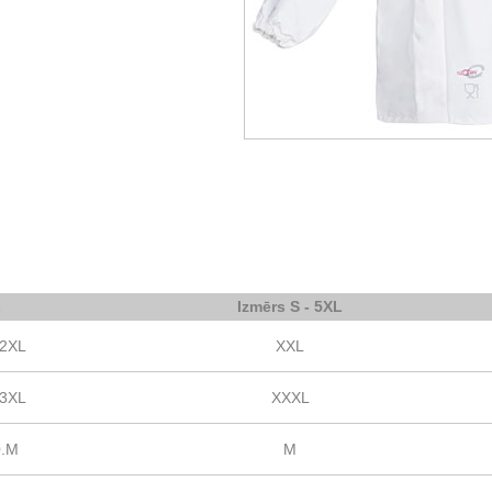
s
Izmērs S - 5XL
.2XL
XXL
.3XL
XXXL
0.M
M