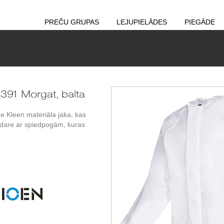
PREČU GRUPAS
LEJUPIELĀDES
PIEGĀDE
391 Morgat, balta
ne Kleen materiāla jaka, kas
zdare ar spiedpogām, kuras