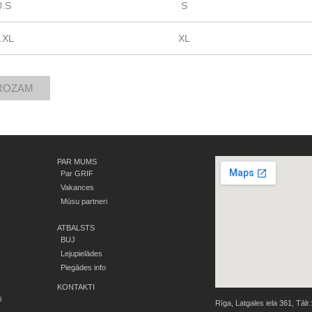
0.S
S
.XL
XL
PAR MUMS
Par GRIF
Vakances
Mūsu partneri
ATBALSTS
BUJ
Lejupielādes
Piegādes info
KONTAKTI
i
Rīga, Latgales iela 361, Tālr.