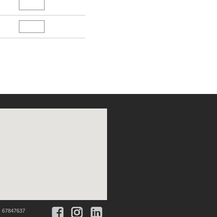
:
67847637