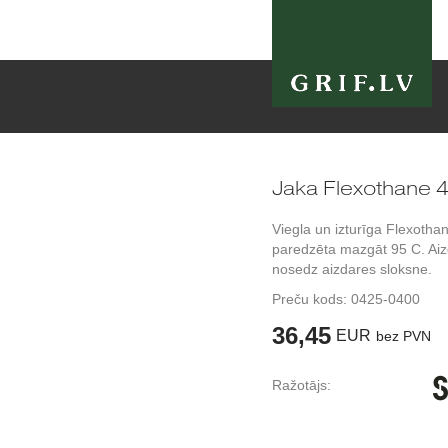
Jaka Flexothane 4
Viegla un izturīga Flexotha
paredzēta mazgāt 95 C. Ai
nosedz aizdares sloksne.
Preču kods:
0425-0400
36,45
EUR
bez PVN
Ražotājs: