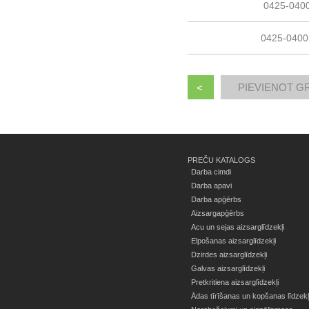
0425-040
0425-0400
<
PREČU KATALOGS
Darba cimdi
Darba apavi
Darba apģērbs
Aizsargapģērbs
Acu un sejas aizsarglīdzekļi
Elpošanas aizsarglīdzekļi
Dzirdes aizsarglīdzekļi
Galvas aizsarglīdzekļi
Pretkritiena aizsarglīdzekļi
Ādas tīrīšanas un kopšanas līdzekļ