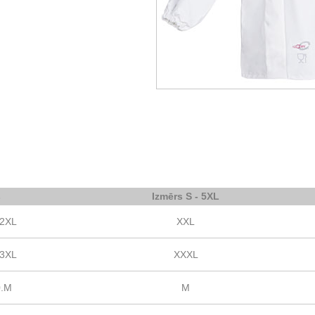
s
Izmērs S - 5XL
.2XL
XXL
.3XL
XXXL
0.M
M