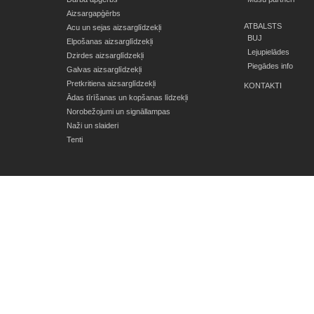
Aizsargapģērbs
ATBALSTS
Acu un sejas aizsarglīdzekļi
BUJ
Elpošanas aizsarglīdzekļi
Lejupielādes
Dzirdes aizsarglīdzekļi
Piegādes info
Galvas aizsarglīdzekļi
Pretkritiena aizsarglīdzekļi
KONTAKTI
Ādas tīrīšanas un kopšanas līdzekļi
Norobežojumi un signāllampas
Naži un slaideri
Tenti