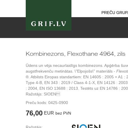
PREČU GRUP
Kombinezons, Flexothane 4964, zils
Ūdens un vēja necaurlaidīgs kombinezons. Apģērba šuv
augstfrekvenču metinātas. \"Elpojošs\" materiāls -
Flexo
®. Atbilsts Eiropas standartiem: EN 14605 : 2005 + A1 :
Type 4-B, EN 343 : 2019 / Class 4-1-X, EN 14126 : 200
: 2004, EN ISO 13688 : 2013. Testēts uz EN 14786 : 200
Ražotājs: SIOEN
Preču kods:
0425-0900
76,00
EUR
bez PVN
Ražotājs: