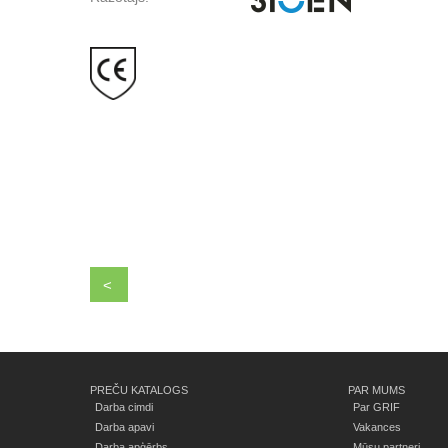
<
PREČU KATALOGS
PAR MUMS
Darba cimdi
Par GRIF
Darba apavi
Vakances
Darba apģērbs
Mūsu partneri