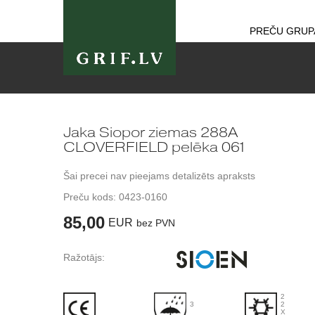
PREČU GRUP
Jaka Siopor ziemas 288A
CLOVERFIELD pelēka 061
Šai precei nav pieejams detalizēts apraksts
Preču kods:
0423-0160
85,00
EUR
bez PVN
Ražotājs:
2
3
2
X