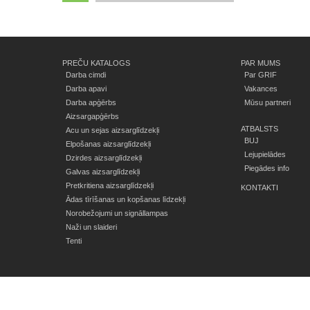
PREČU KATALOGS
PAR MUMS
Darba cimdi
Par GRIF
Darba apavi
Vakances
Darba apģērbs
Mūsu partneri
Aizsargapģērbs
ATBALSTS
Acu un sejas aizsarglīdzekļi
BUJ
Elpošanas aizsarglīdzekļi
Lejupielādes
Dzirdes aizsarglīdzekļi
Piegādes info
Galvas aizsarglīdzekļi
Pretkritiena aizsarglīdzekļi
KONTAKTI
Ādas tīrīšanas un kopšanas līdzekļi
Norobežojumi un signāllampas
Naži un slaideri
Tenti