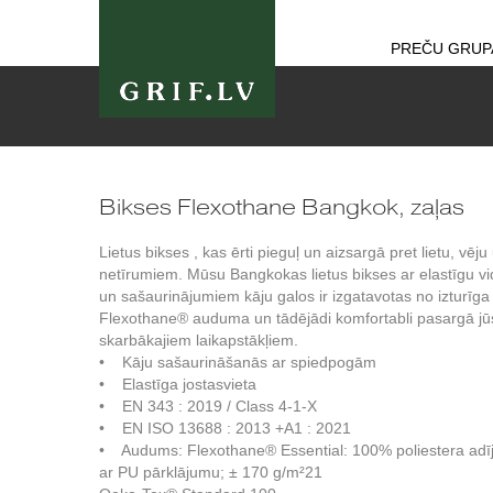
PREČU GRUP
Bikses Flexothane Bangkok, zaļas
Lietus bikses , kas ērti pieguļ un aizsargā pret lietu, vēju
netīrumiem. Mūsu Bangkokas lietus bikses ar elastīgu vi
un sašaurinājumiem kāju galos ir izgatavotas no izturīga
Flexothane® auduma un tādējādi komfortabli pasargā jū
skarbākajiem laikapstākļiem.
• Kāju sašaurināšanās ar spiedpogām
• Elastīga jostasvieta
• EN 343 : 2019 / Class 4-1-X
• EN ISO 13688 : 2013 +A1 : 2021
• Audums: Flexothane® Essential: 100% poliestera ad
ar PU pārklājumu; ± 170 g/m²21