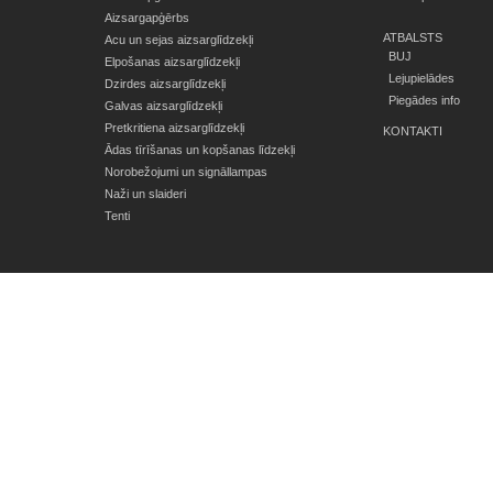
Aizsargapģērbs
ATBALSTS
Acu un sejas aizsarglīdzekļi
BUJ
Elpošanas aizsarglīdzekļi
Lejupielādes
Dzirdes aizsarglīdzekļi
Piegādes info
Galvas aizsarglīdzekļi
Pretkritiena aizsarglīdzekļi
KONTAKTI
Ādas tīrīšanas un kopšanas līdzekļi
Norobežojumi un signāllampas
Naži un slaideri
Tenti