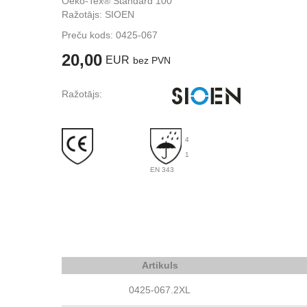
Oeko-Tex® Standard 100
Ražotājs: SIOEN
Preču kods:
0425-067
20,00
EUR
bez PVN
Ražotājs:
4
1
EN 343
Artikuls
0425-067.2XL