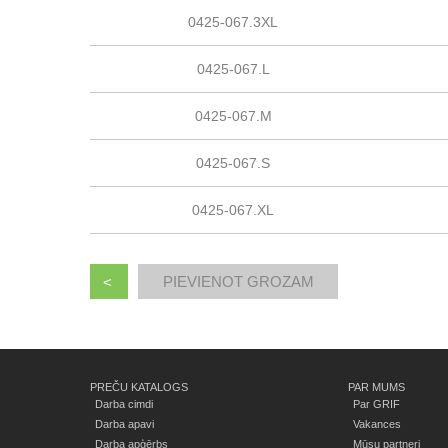
0425-067.3XL
0425-067.L
0425-067.M
0425-067.S
0425-067.XL
<
PREČU KATALOGS
PAR MUMS
Darba cimdi
Par GRIF
Darba apavi
Vakances
Darba apģērbs
Mūsu partneri