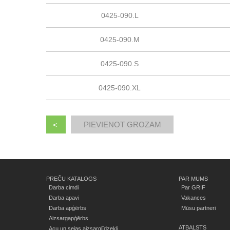
0425-090.L
0425-090.M
0425-090.S
0425-090.XL
<
PREČU KATALOGS
PAR MUMS
Darba cimdi
Par GRIF
Darba apavi
Vakances
Darba apģērbs
Mūsu partneri
Aizsargapģērbs
ATBALSTS
Acu un sejas aizsarglīdzekļi