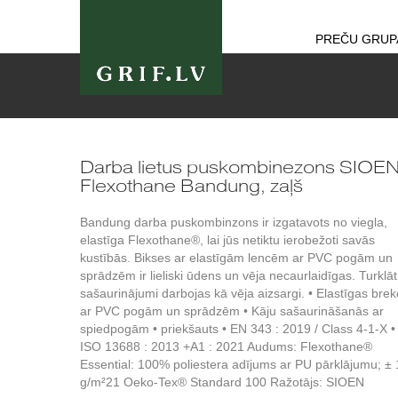
PREČU GRUP
Darba lietus puskombinezons SIOE
Flexothane Bandung, zaļš
Bandung darba puskombinzons ir izgatavots no viegla,
elastīga Flexothane®, lai jūs netiktu ierobežoti savās
kustībās. Bikses ar elastīgām lencēm ar PVC pogām un
sprādzēm ir lieliski ūdens un vēja necaurlaidīgas. Turklāt
sašaurinājumi darbojas kā vēja aizsargi. • Elastīgas brek
ar PVC pogām un sprādzēm • Kāju sašaurināšanās ar
spiedpogām • priekšauts • EN 343 : 2019 / Class 4-1-X 
ISO 13688 : 2013 +A1 : 2021 Audums: Flexothane®
Essential: 100% poliestera adījums ar PU pārklājumu; ±
g/m²21 Oeko-Tex® Standard 100 Ražotājs: SIOEN