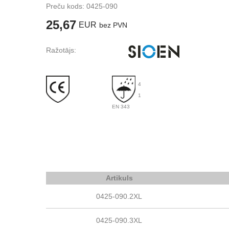
Preču kods:
0425-090
25,67
EUR
bez PVN
Ražotājs:
4
1
EN 343
Artikuls
0425-090.2XL
0425-090.3XL