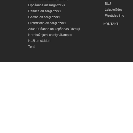
BUJ
Elpošanas aizsarglīdzekļi
Lejupielādes
Dzirdes aizsarglīdzekļi
Piegādes info
Galvas aizsarglīdzekļi
Pretkritiena aizsarglīdzekļi
KONTAKTI
Ādas tīrīšanas un kopšanas līdzekļi
Norobežojumi un signāllampas
Naži un slaideri
Tenti