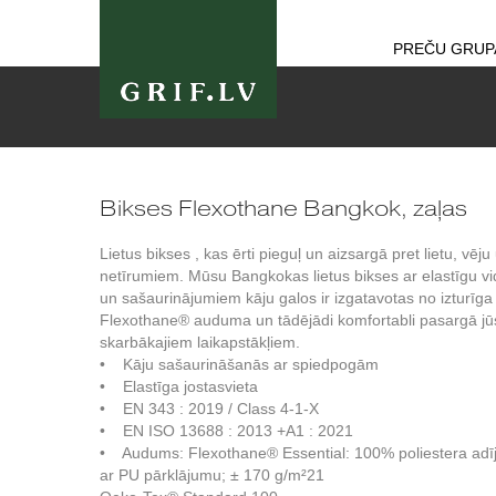
PREČU GRUP
Bikses Flexothane Bangkok, zaļas
Lietus bikses , kas ērti pieguļ un aizsargā pret lietu, vēju
netīrumiem. Mūsu Bangkokas lietus bikses ar elastīgu vi
un sašaurinājumiem kāju galos ir izgatavotas no izturīga
Flexothane® auduma un tādējādi komfortabli pasargā jū
skarbākajiem laikapstākļiem.
• Kāju sašaurināšanās ar spiedpogām
• Elastīga jostasvieta
• EN 343 : 2019 / Class 4-1-X
• EN ISO 13688 : 2013 +A1 : 2021
• Audums: Flexothane® Essential: 100% poliestera ad
ar PU pārklājumu; ± 170 g/m²21