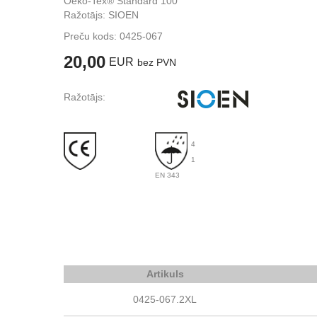
Oeko-Tex® Standard 100
Ražotājs: SIOEN
Preču kods:
0425-067
20,00
EUR
bez PVN
Ražotājs:
4
1
EN 343
Artikuls
0425-067.2XL