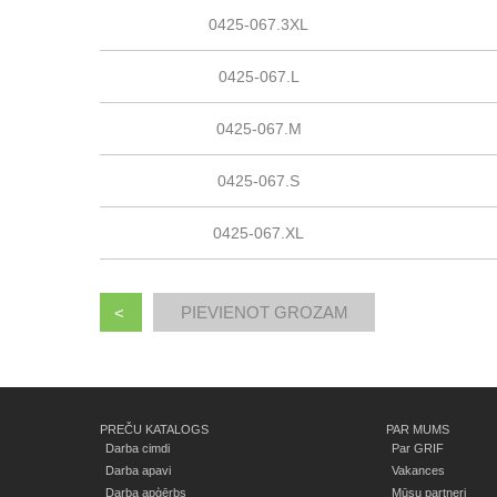
0425-067.3XL
0425-067.L
0425-067.M
0425-067.S
0425-067.XL
<
PREČU KATALOGS
PAR MUMS
Darba cimdi
Par GRIF
Darba apavi
Vakances
Darba apģērbs
Mūsu partneri