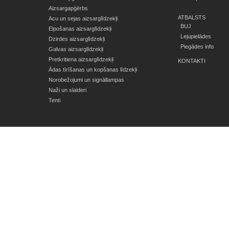
Aizsargapģērbs
ATBALSTS
Acu un sejas aizsarglīdzekļi
BUJ
Elpošanas aizsarglīdzekļi
Lejupielādes
Dzirdes aizsarglīdzekļi
Piegādes info
Galvas aizsarglīdzekļi
Pretkritiena aizsarglīdzekļi
KONTAKTI
Ādas tīrīšanas un kopšanas līdzekļi
Norobežojumi un signāllampas
Naži un slaideri
Tenti