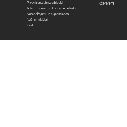
Pretkritiena aizsarglīdzekļi
KONTAKTI
Ādas tīrīšanas un kopšanas līdzekļi
Norobežojumi un signāllampas
Naži un slaideri
Tenti