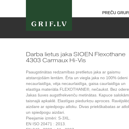
PREČU GRUP
Darba lietus jaka SIOEN Flexothane
4303 Carmaux Hi-Vis
Paaugstinātas redzamības pretlietus jaka ar gaismu
atstarojošām lentām. Ērta un viegla jaka no 100% ūdeni
necaurlaidīga, vēja necaurlaidīga, gaisa caurlaidīga un
elastīga materiāla FLEXOTHANE®, nečaukst. Bez odere
Jakas šuves augstfrekvenču metinātas. Kapuce salokā
taisnajā apkaklē. Elastīgas piedurkņu aproces. Ravējslē
aizdare ar spiedpogu atloku. Divas priekškabatas ar atlo
un spiedpogu aizdari.
Pieejamie izmēri: S-3XL.
EN ISO 20471 : 2013.