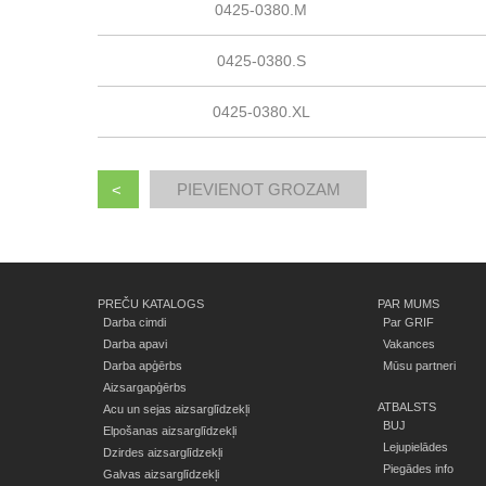
0425-0380.M
0425-0380.S
0425-0380.XL
<
PREČU KATALOGS
PAR MUMS
Darba cimdi
Par GRIF
Darba apavi
Vakances
Darba apģērbs
Mūsu partneri
Aizsargapģērbs
ATBALSTS
Acu un sejas aizsarglīdzekļi
BUJ
Elpošanas aizsarglīdzekļi
Lejupielādes
Dzirdes aizsarglīdzekļi
Piegādes info
Galvas aizsarglīdzekļi