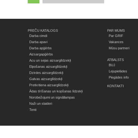
PREČU KATALOGS
PAR MUMS
Darba cimdi
Par GRIF
Darba apavi
Vakances
Darba apģērbs
Mūsu partneri
Aizsargapģērbs
ATBALSTS
Acu un sejas aizsarglīdzekļi
BUJ
Elpošanas aizsarglīdzekļi
Lejupielādes
Dzirdes aizsarglīdzekļi
Piegādes info
Galvas aizsarglīdzekļi
Pretkritiena aizsarglīdzekļi
KONTAKTI
Ādas tīrīšanas un kopšanas līdzekļi
Norobežojumi un signāllampas
Naži un slaideri
Tenti