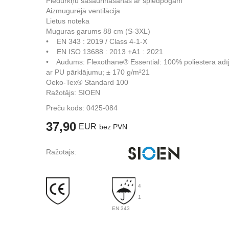
Piedurkņu sašaurināšanās ar spiedpogām
Aizmugurējā ventilācija
Lietus noteka
Muguras garums 88 cm (S-3XL)
• EN 343 : 2019 / Class 4-1-X
• EN ISO 13688 : 2013 +A1 : 2021
• Audums: Flexothane® Essential: 100% poliestera ad
ar PU pārklājumu; ± 170 g/m²21
Oeko-Tex® Standard 100
Ražotājs: SIOEN
Preču kods:
0425-084
37,90
EUR
bez PVN
Ražotājs:
4
1
EN 343