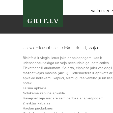
PREČU GRUP
Jaka Flexothane Bielefeld, zaļa
Bielefeld ir viegla lietus jaka ar spiedpogām, kas ir
ūdensnecaurlaidīga un vēja necaurlaidīga, pateicoties
Flexothane® audumam. Šo ērto, elpojošo jaku var viegli
mazgāt veļas mašīnā (40°C). Lietusmētelis ir aprīkots ar
apkaklē noliekamu kapuci, aizmugures ventilāciju un liet
noteku.
Taisna apkakle
Nolokāma kapuce apkakle
Rāvējslēdzēja aizdare zem pārloka ar spiedpogām
2 ieliktas kabatas
Raglan piedurknes