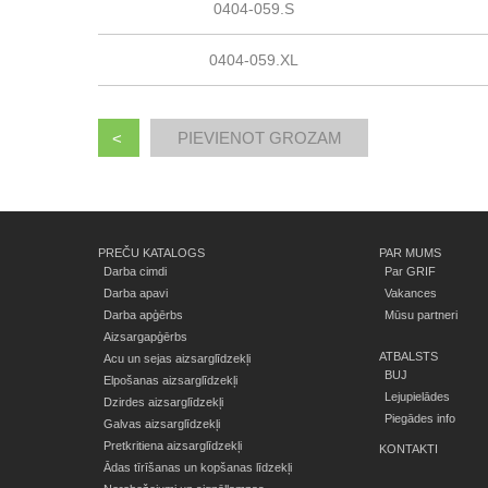
0404-059.S
0404-059.XL
<
PREČU KATALOGS
PAR MUMS
Darba cimdi
Par GRIF
Darba apavi
Vakances
Darba apģērbs
Mūsu partneri
Aizsargapģērbs
ATBALSTS
Acu un sejas aizsarglīdzekļi
BUJ
Elpošanas aizsarglīdzekļi
Lejupielādes
Dzirdes aizsarglīdzekļi
Piegādes info
Galvas aizsarglīdzekļi
Pretkritiena aizsarglīdzekļi
KONTAKTI
Ādas tīrīšanas un kopšanas līdzekļi