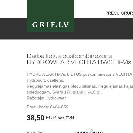
PREČU GRUP
Darba lietus puskombinezons
HYDROWEAR VECHTA RWS Hi-Vis
HYDROWEAR Hi-Vis LIETUS puskombinezons VECHTA
Hydrosoft, dzeltens.
Regulējamas elastīgas plecu siksnas. Regulējamas kāja
spiedpogām. Svars 170 grami (+/-10 g).
Ražotājs: Hydrowear
Preču kods:
0404-059
38,50
EUR
bez PVN
Ražotājs: