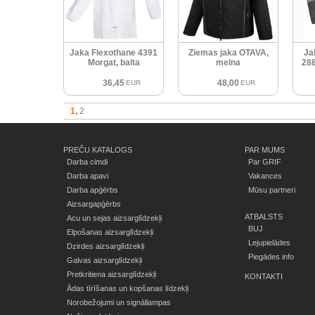
Jaka Flexothane 4391
Ziemas jaka OTAVA,
Ja
Morgat, balta
melna
28
36,45
48,00
EUR
EUR
1
2
PREČU KATALOGS
PAR MUMS
Darba cimdi
Par GRIF
Darba apavi
Vakances
Darba apģērbs
Mūsu partneri
Aizsargapģērbs
ATBALSTS
Acu un sejas aizsarglīdzekļi
BUJ
Elpošanas aizsarglīdzekļi
Lejupielādes
Dzirdes aizsarglīdzekļi
Piegādes info
Galvas aizsarglīdzekļi
Pretkritiena aizsarglīdzekļi
KONTAKTI
Ādas tīrīšanas un kopšanas līdzekļi
Norobežojumi un signāllampas