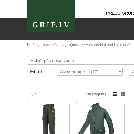
PREČU GRUP
Preču grupas
>>
Aizsargapģērbs
>>
Aizsardzībai pret lietu un vēju
Filtrēt:
1
2
Izkārtojums: