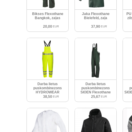
Bikses Flexothane
Jaka Flexothane
PU
Bangkok, zaļas
Bielefeld, zaļa
zil
20,00
37,90
EUR
EUR
Darba lietus
Darba lietus
puskombinezons
puskombinezons
p
HYDROWEAR
SIOEN Flexothane
SIOE
VECHTA RWS Hi-Vis
Bandung, zaļš
38,50
25,67
EUR
EUR