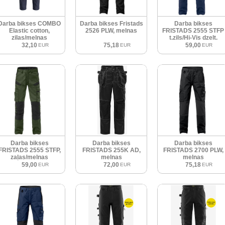
Darba bikses COMBO
Darba bikses Fristads
Darba bikses
Elastic cotton,
2526 PLW, melnas
FRISTADS 2555 STFP
zilas/melnas
t.zils/Hi-Vis dzelt.
32,10
75,18
59,00
EUR
EUR
EUR
Darba bikses
Darba bikses
Darba bikses
FRISTADS 2555 STFP,
FRISTADS 255K AD,
FRISTADS 2700 PLW,
zaļas/melnas
melnas
melnas
59,00
72,00
75,18
EUR
EUR
EUR