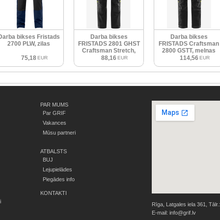
Darba bikses Fristads
Darba bikses
Darba bikses
2700 PLW, zilas
FRISTADS 2801 GHST
FRISTADS Craftsman
Craftsman Stretch,
2800 GSTT, melnas
melnas
75,18
88,16
114,56
EUR
EUR
EUR
PAR MUMS
Par GRIF
Vakances
Mūsu partneri
ATBALSTS
BUJ
Lejupielādes
Piegādes info
KONTAKTI
i
Rīga, Latgales iela 361, Tālr.
E-mail:
info@grif.lv