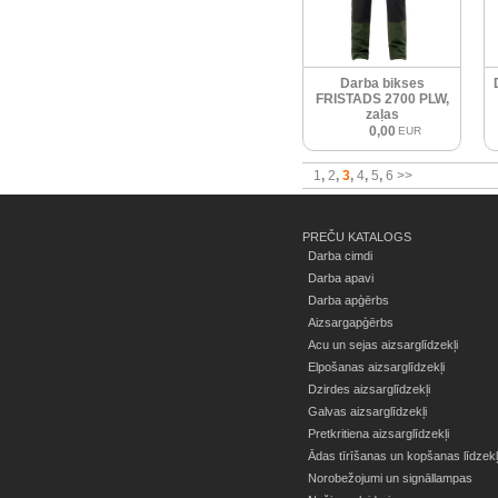
Darba bikses
FRISTADS 2700 PLW,
zaļas
0,00
EUR
1
2
3
4
5
6
>>
PREČU KATALOGS
Darba cimdi
Darba apavi
Darba apģērbs
Aizsargapģērbs
Acu un sejas aizsarglīdzekļi
Elpošanas aizsarglīdzekļi
Dzirdes aizsarglīdzekļi
Galvas aizsarglīdzekļi
Pretkritiena aizsarglīdzekļi
Ādas tīrīšanas un kopšanas līdzekļ
Norobežojumi un signāllampas