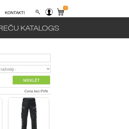
0
KONTAKTI
REČU KATALOGS