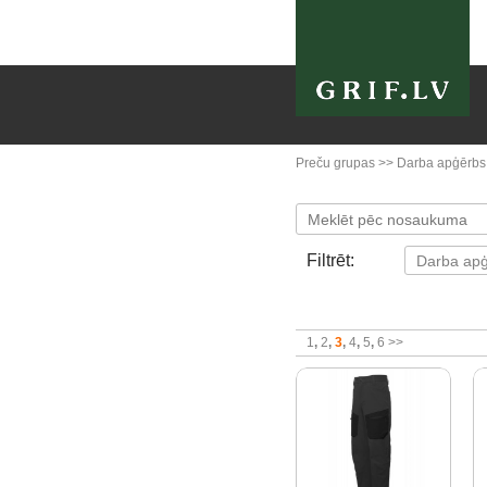
Preču grupas
>>
Darba apģērbs
Filtrēt:
1
2
3
4
5
6
>>