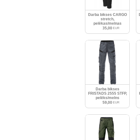
Darba bikses CARGO
stretch,
pelēkas/melnas
35,00
EUR
Darba bikses
FRISTADS 2555 STFP,
pelēks/melns
59,00
EUR