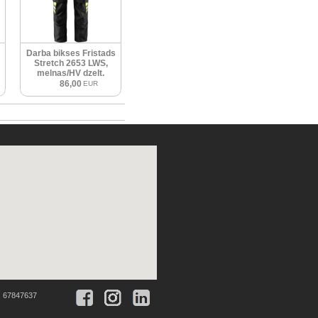
Darba bikses Fristads
Stretch 2653 LWS,
melnas/HV dzelt.
86,00
EUR
:
67847637