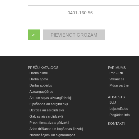
0401-160.56
<
PREČU KATALOGS
PAR MUMS
Darba cimdi
Par GRIF
Darba apavi
Vakances
Darba apģērbs
Mūsu partneri
Aizsargapģērbs
ATBALSTS
Acu un sejas aizsarglīdzekļi
BUJ
Elpošanas aizsarglīdzekļi
Lejupielādes
Dzirdes aizsarglīdzekļi
Piegādes info
Galvas aizsarglīdzekļi
Pretkritiena aizsarglīdzekļi
KONTAKTI
Ādas tīrīšanas un kopšanas līdzekļi
Norobežojumi un signāllampas