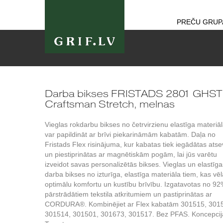
PREČU GRUP
Darba bikses FRISTADS 2801 GHST
Craftsman Stretch, melnas
Vieglas rokdarbu bikses no četrvirzienu elastīga materiāl
var papildināt ar brīvi piekarināmām kabatām. Daļa no
Fristads Flex risinājuma, kur kabatas tiek iegādātas atse
un piestiprinātas ar magnētiskām pogām, lai jūs varētu
izveidot savas personalizētās bikses. Vieglas un elastīga
darba bikses no izturīga, elastīga materiāla tiem, kas vē
optimālu komfortu un kustību brīvību. Izgatavotas no 9
pārstrādātiem tekstila atkritumiem un pastiprinātas ar
CORDURA®. Kombinējiet ar Flex kabatām 301515, 301
301514, 301501, 301673, 301517. Bez PFAS. Koncepcij