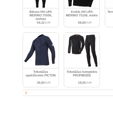
Bikses HH LIFA
Krekls HH LIFA
Ter
MERINO 75506,
MERINO 75106, melns
melnas
54,32
59,00
EUR
EUR
Trikotāžas
Trikotāžas komplekts
apakškrekls PICTON
PROFIMODE
30,00
19,55
EUR
EUR
1