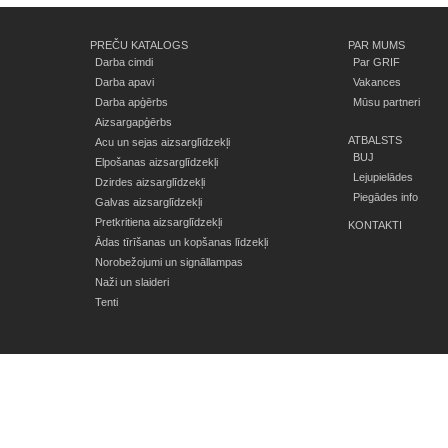
PREČU KATALOGS
PAR MUMS
Darba cimdi
Par GRIF
Darba apavi
Vakances
Darba apģērbs
Mūsu partneri
Aizsargapģērbs
ATBALSTS
Acu un sejas aizsarglīdzekļi
BUJ
Elpošanas aizsarglīdzekļi
Lejupielādes
Dzirdes aizsarglīdzekļi
Piegādes info
Galvas aizsarglīdzekļi
Pretkritiena aizsarglīdzekļi
KONTAKTI
Ādas tīrīšanas un kopšanas līdzekļi
Norobežojumi un signāllampas
Naži un slaideri
Tenti