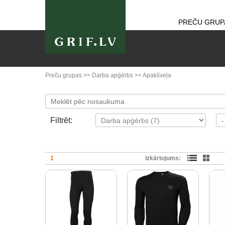
PREČU GRUP
Preču grupas
>>
Darba apģērbs
>>
Apakšveļa
Filtrēt:
1
Izkārtojums: