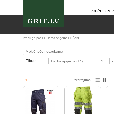
PREČU GRUP
Preču grupas
>>
Darba apģērbs
>>
Šorti
Filtrēt:
1
Izkārtojums: