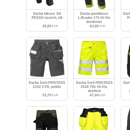
Darba bikses 3/4
Darba pusbikses
Dar
PESSO stretch, zili
L.Brador 175 Hi-Vis
P
dzeltenas
29,00
63,00
EUR
EUR
Darba šorti FRISTADS
Darba šorti FRISTADS
Dar
2102 CYD, pelēki
2528 THL Hi-Vis,
dzelteni
53,70
47,44
EUR
EUR