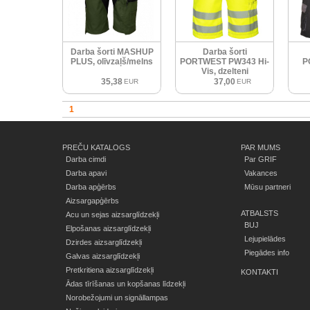
Darba šorti MASHUP
Darba šorti
PLUS, olīvzaļš/melns
PORTWEST PW343 Hi-
P
Vis, dzelteni
35,38
37,00
EUR
EUR
1
PREČU KATALOGS
PAR MUMS
Darba cimdi
Par GRIF
Darba apavi
Vakances
Darba apģērbs
Mūsu partneri
Aizsargapģērbs
ATBALSTS
Acu un sejas aizsarglīdzekļi
BUJ
Elpošanas aizsarglīdzekļi
Lejupielādes
Dzirdes aizsarglīdzekļi
Piegādes info
Galvas aizsarglīdzekļi
Pretkritiena aizsarglīdzekļi
KONTAKTI
Ādas tīrīšanas un kopšanas līdzekļi
Norobežojumi un signāllampas