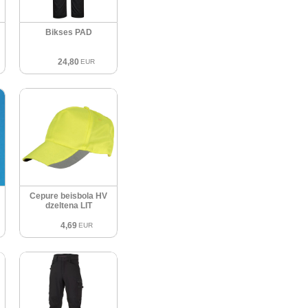
Bikses PAD
24,80
EUR
Cepure beisbola HV
dzeltena LIT
4,69
EUR