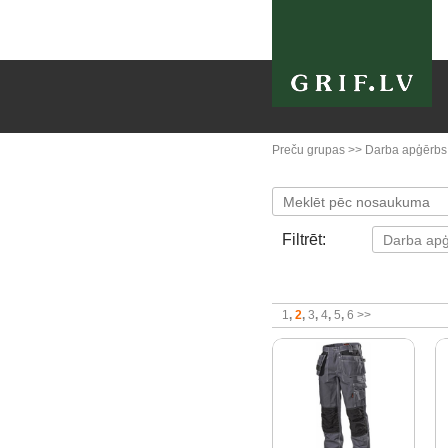
Preču grupas
>>
Darba apģērbs
Filtrēt:
1
2
3
4
5
6
>>