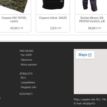
Cepure HH 79705,
Cepure trikot. 18425
Darba bikses 3/4
camo
PESSO stretch, zili
25,00
3,53
29,00
EUR
EUR
EUR
PAR MUMS
Par GRIF
Vakances
Mūsu partneri
ATBALSTS
BUJ
Lejupielādes
Piegādes info
KONTAKTI
i
Rīga, Latgales iela 361, Tālr.
E-mail:
info@grif.lv