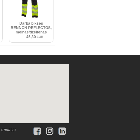
Darba bikses
BENNON REFLECTOS,
melnas/dzeltenas
45,30
EUR
:
67847637