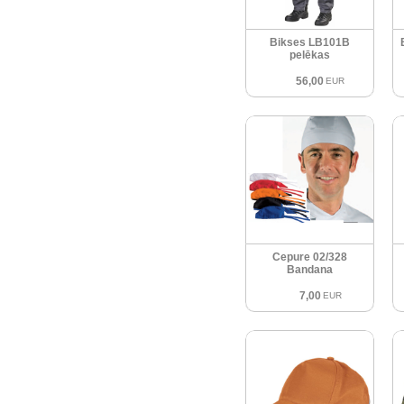
Bikses LB101B
pelēkas
56,00
EUR
Cepure 02/328
Bandana
7,00
EUR