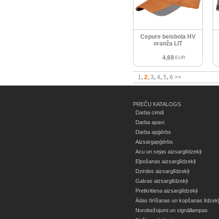
Cepure beisbola HV
oranža LIT
4,69
EUR
1
2
3
4
5
6
>>
PREČU KATALOGS
Darba cimdi
Darba apavi
Darba apģērbs
Aizsargapģērbs
Acu un sejas aizsarglīdzekļi
Elpošanas aizsarglīdzekļi
Dzirdes aizsarglīdzekļi
Galvas aizsarglīdzekļi
Pretkritiena aizsarglīdzekļi
Ādas tīrīšanas un kopšanas līdzekļ
Norobežojumi un signāllampas