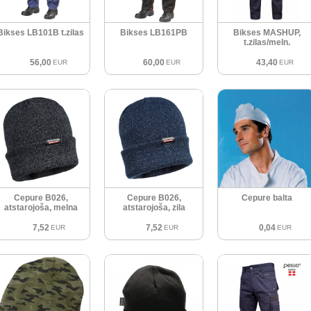
Bikses LB101B t.zilas
Bikses LB161PB
Bikses MASHUP,
t.zilas/meln.
56,00
60,00
43,40
EUR
EUR
EUR
Cepure B026,
Cepure B026,
Cepure balta
atstarojoša, melna
atstarojoša, zila
7,52
7,52
0,04
EUR
EUR
EUR