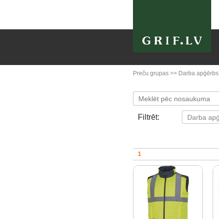
Preču grupas
>>
Darba apģērbs
Filtrēt:
1