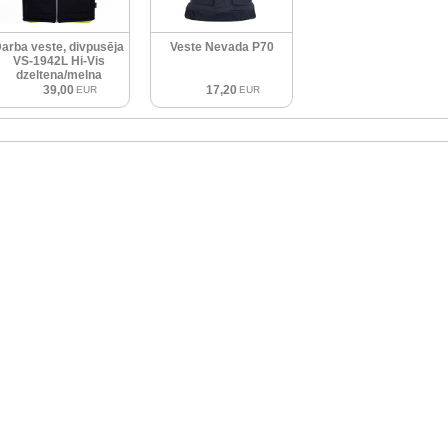
arba veste, divpusēja
Veste Nevada P70
VS-1942L Hi-Vis
dzeltena/melna
39,00
17,20
EUR
EUR