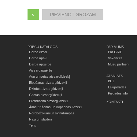
<
PREČU KATALOGS
PAR MUMS
Darba cimdi
Par GRIF
Darba apavi
Vakances
Darba apģērbs
Mūsu partneri
Aizsargapģērbs
ATBALSTS
Acu un sejas aizsarglīdzekļi
BUJ
Elpošanas aizsarglīdzekļi
Lejupielādes
Dzirdes aizsarglīdzekļi
Piegādes info
Galvas aizsarglīdzekļi
Pretkritiena aizsarglīdzekļi
KONTAKTI
Ādas tīrīšanas un kopšanas līdzekļi
Norobežojumi un signāllampas
Naži un slaideri
Tenti