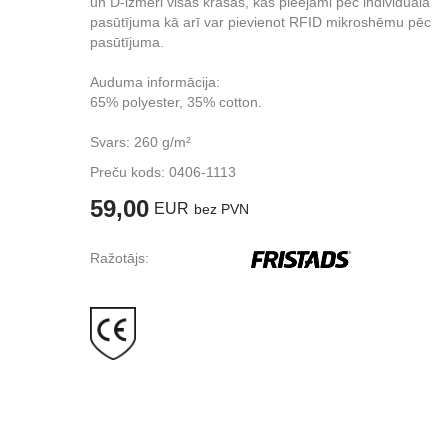
un D-izmēri visās krāsās, kas pieejami pēc individuāla
pasūtījuma kā arī var pievienot RFID mikroshēmu pēc
pasūtījuma.
Auduma informācija:
65% polyester, 35% cotton.
Svars: 260 g/m²
Preču kods:
0406-1113
59,00
EUR
bez PVN
Ražotājs: