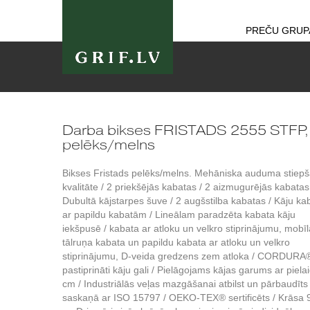
PREČU GRUP
Darba bikses FRISTADS 2555 STFP,
pelēks/melns
Bikses Fristads pelēks/melns. Mehāniska auduma stiep
kvalitāte / 2 priekšējās kabatas / 2 aizmugurējās kabatas
Dubultā kājstarpes šuve / 2 augšstilba kabatas / Kāju ka
ar papildu kabatām / Lineālam paradzēta kabata kāju
iekšpusē / kabata ar atloku un velkro stiprinājumu, mobīl
tālruņa kabata un papildu kabata ar atloku un velkro
stiprinājumu, D-veida gredzens zem atloka / CORDURA
pastiprināti kāju gali / Pielāgojams kājas garums ar pielai
cm / Industriālās veļas mazgāšanai atbilst un pārbaudīts
saskaņā ar ISO 15797 / OEKO-TEX® sertificēts / Krāsa 