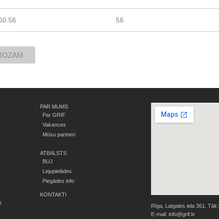
60.56
56
PAR MUMS
Par GRIF
Vakances
Mūsu partneri
ATBALSTS
BUJ
Lejupielādes
Piegādes info
KONTAKTI
i
Rīga, Latgales iela 361, Tālr.
E-mail:
info@grif.lv