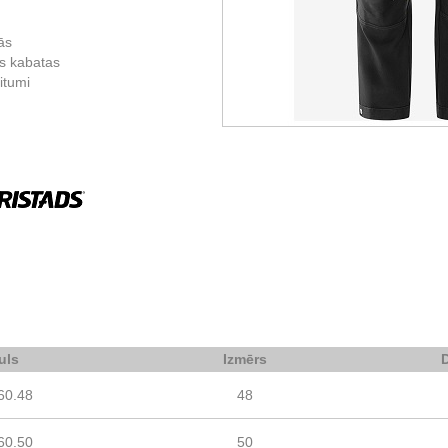
ās
ās kabatas
itumi
uls
Izmērs
60.48
48
60.50
50