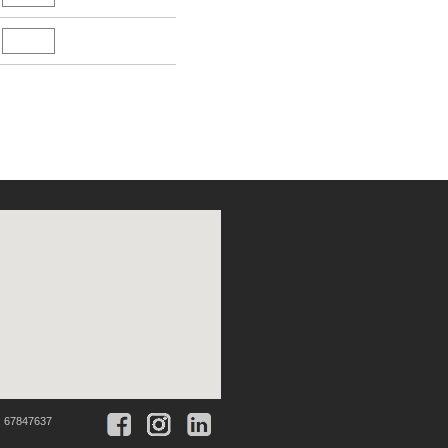
:
67847637