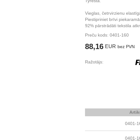
Tyresta.
Vieglas, četrvirzienu elastīg
Piestipriniet brīvi piekaram
92% pārstrādāti tekstila atkr
Preču kods:
0401-160
88,16
EUR
bez PVN
Ražotājs:
Artik
0401-1
0401-1