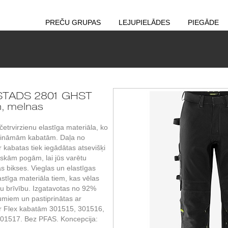
PREČU GRUPAS
LEJUPIELĀDES
PIEGĀDE
ISTADS 2801 GHST
h, melnas
etrvirzienu elastīga materiāla, ko
karināmām kabatām. Daļa no
r kabatas tiek iegādātas atsevišķi
iskām pogām, lai jūs varētu
s bikses. Vieglas un elastīgas
astīga materiāla tiem, kas vēlas
u brīvību. Izgatavotas no 92%
tumiem un pastiprinātas ar
 Flex kabatām 301515, 301516,
01517. Bez PFAS. Koncepcija: