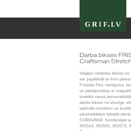
Darba bikses FR
Craftsman Stretc
Vieglas rokdarbu bikses no č
var papildināt ar brīvi pie
Fristads Flex risinājuma, ku
un piestiprinātas ar magnēt
izveidot savas personalizētā
darba bikses no izturīga, el
optimālu komfortu un kustīb
pārstrādātiem tekstila atkri
CORDURA®. Kombinējiet ar
301514, 301501, 301673, 3