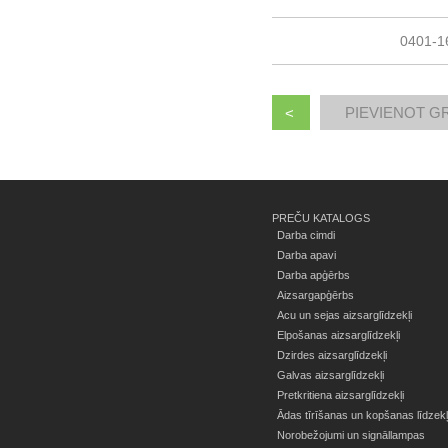
0401-1
<
PREČU KATALOGS
Darba cimdi
Darba apavi
Darba apģērbs
Aizsargapģērbs
Acu un sejas aizsarglīdzekļi
Elpošanas aizsarglīdzekļi
Dzirdes aizsarglīdzekļi
Galvas aizsarglīdzekļi
Pretkritiena aizsarglīdzekļi
Ādas tīrīšanas un kopšanas līdzekļ
Norobežojumi un signāllampas