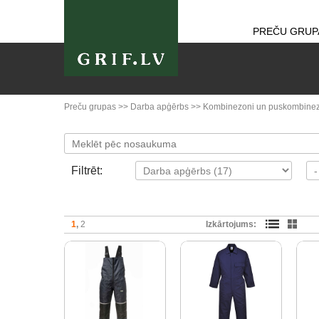
PREČU GRUP
Preču grupas
>>
Darba apģērbs
>>
Kombinezoni un puskombine
Filtrēt:
1
2
Izkārtojums: