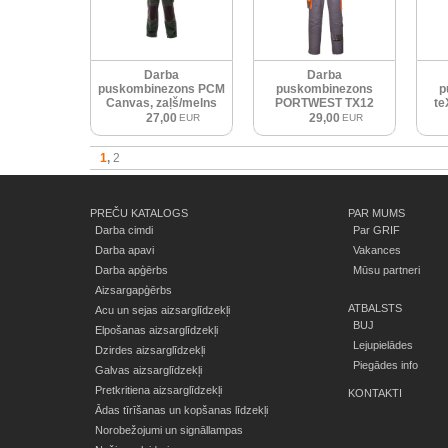
Darba
Darba
puskombinezons PCM
puskombinezons
p
Canvas, zaļš/melns
PORTWEST TX12
te
pelēks/oranžs
27,00
29,00
EUR
EUR
1
2
PREČU KATALOGS
PAR MUMS
Darba cimdi
Par GRIF
Darba apavi
Vakances
Darba apģērbs
Mūsu partneri
Aizsargapģērbs
ATBALSTS
Acu un sejas aizsarglīdzekļi
BUJ
Elpošanas aizsarglīdzekļi
Lejupielādes
Dzirdes aizsarglīdzekļi
Piegādes info
Galvas aizsarglīdzekļi
Pretkritiena aizsarglīdzekļi
KONTAKTI
Ādas tīrīšanas un kopšanas līdzekļi
Norobežojumi un signāllampas