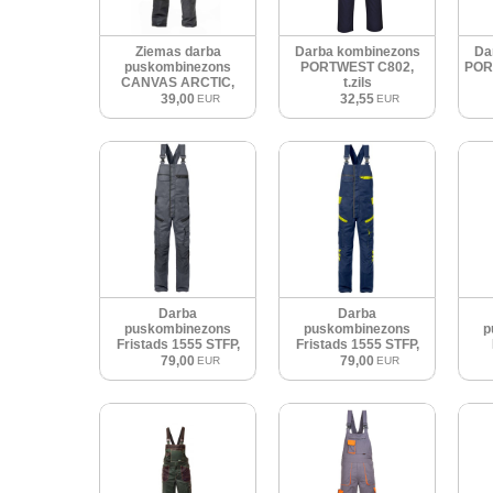
Ziemas darba
Darba kombinezons
Da
puskombinezons
PORTWEST C802,
PORT
CANVAS ARCTIC,
t.zils
t.zils
39,00
32,55
EUR
EUR
Darba
Darba
puskombinezons
puskombinezons
p
Fristads 1555 STFP,
Fristads 1555 STFP,
pelēks/melns
zils/dzeltens
H
79,00
79,00
EUR
EUR