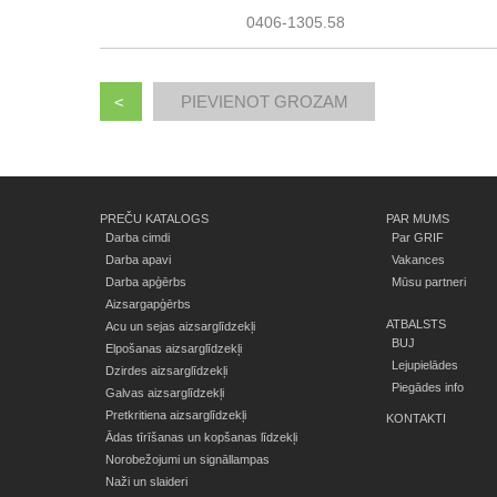
0406-1305.58
<
PREČU KATALOGS
PAR MUMS
Darba cimdi
Par GRIF
Darba apavi
Vakances
Darba apģērbs
Mūsu partneri
Aizsargapģērbs
ATBALSTS
Acu un sejas aizsarglīdzekļi
BUJ
Elpošanas aizsarglīdzekļi
Lejupielādes
Dzirdes aizsarglīdzekļi
Piegādes info
Galvas aizsarglīdzekļi
Pretkritiena aizsarglīdzekļi
KONTAKTI
Ādas tīrīšanas un kopšanas līdzekļi
Norobežojumi un signāllampas
Naži un slaideri