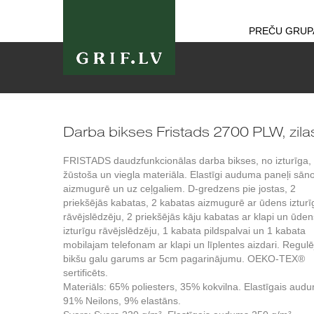
PREČU GRUP
Darba bikses Fristads 2700 PLW, zila
FRISTADS daudzfunkcionālas darba bikses, no izturīga, 
žūstoša un viegla materiāla. Elastīgi auduma paneļi sān
aizmugurē un uz ceļgaliem. D-gredzens pie jostas, 2
priekšējās kabatas, 2 kabatas aizmugurē ar ūdens izturī
rāvējslēdzēju, 2 priekšējās kāju kabatas ar klapi un ūden
izturīgu rāvējslēdzēju, 1 kabata pildspalvai un 1 kabata
mobilajam telefonam ar klapi un līplentes aizdari. Regul
bikšu galu garums ar 5cm pagarinājumu. OEKO-TEX®
sertificēts.
Materiāls: 65% poliesters, 35% kokvilna. Elastīgais aud
91% Neilons, 9% elastāns.