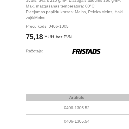
Svars: Svars 220 g/m². Elastīgais audums 250 g/m².
Max. mazgāšanas temperatūra: 60°C.
Pieejamas papildu krāsas: Melns, Pelēks/Melns, Haki
zaļš/Melns.
Preču kods:
0406-1305
75,18
EUR
bez PVN
Ražotājs:
Artikuls
0406-1305.52
0406-1305.54