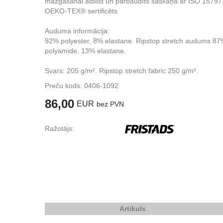
mazgāšanai atbilst un pārbaudīts saskaņā ar ISO 15797 
OEKO-TEX® sertificēts
Auduma informācija:
92% polyester, 8% elastane. Ripstop stretch audums 8
polyamide, 13% elastane.
Svars: 205 g/m². Ripstop stretch fabric 250 g/m².
Preču kods:
0406-1092
86,00
EUR
bez PVN
Ražotājs:
Artikuls