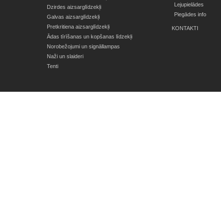
Lejupielādes
Dzirdes aizsarglīdzekļi
Piegādes info
Galvas aizsarglīdzekļi
Pretkritiena aizsarglīdzekļi
KONTAKTI
Ādas tīrīšanas un kopšanas līdzekļi
Norobežojumi un signāllampas
Naži un slaideri
Tenti