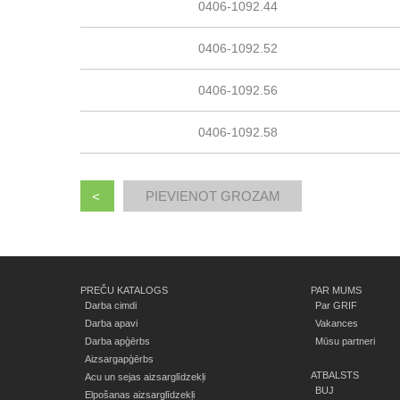
0406-1092.44
0406-1092.52
0406-1092.56
0406-1092.58
<
PREČU KATALOGS
PAR MUMS
Darba cimdi
Par GRIF
Darba apavi
Vakances
Darba apģērbs
Mūsu partneri
Aizsargapģērbs
ATBALSTS
Acu un sejas aizsarglīdzekļi
BUJ
Elpošanas aizsarglīdzekļi