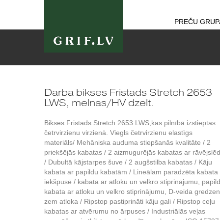
PREČU GRUP
Darba bikses Fristads Stretch 2653
LWS, melnas/HV dzelt.
Bikses Fristads Stretch 2653 LWS,kas pilnībā izstieptas
četrvirzienu virzienā. Viegls četrvirzienu elastīgs
materiāls/ Mehāniska auduma stiepšanās kvalitāte / 2
priekšējās kabatas / 2 aizmugurējās kabatas ar rāvējslē
/ Dubultā kājstarpes šuve / 2 augšstilba kabatas / Kāju
kabata ar papildu kabatām / Lineālam paradzēta kabata 
iekšpusē / kabata ar atloku un velkro stiprinājumu, papil
kabata ar atloku un velkro stiprinājumu, D-veida gredze
zem atloka / Ripstop pastiprināti kāju gali / Ripstop ceļu
kabatas ar atvērumu no ārpuses / Industriālās veļas