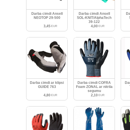
Darba cimdi Ansell
Darba cimdi Ansell
Da
NEOTOP 29-500
SOL-KNIT/AlphaTech
39-122
3,45
4,00
EUR
EUR
Darba cimdi ar klipsi
Darba cimdi COFRA
Da
GUIDE 763
Foam ZONAL ar nitrila
segumu
4,80
2,10
EUR
EUR