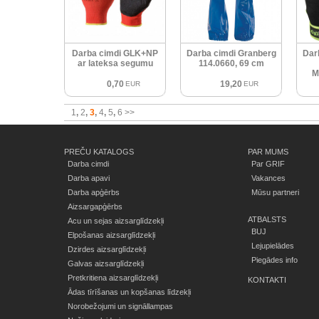
Darba cimdi GLK+NP
Darba cimdi Granberg
Dar
ar lateksa segumu
114.0660, 69 cm
M
0,70
19,20
EUR
EUR
1
2
3
4
5
6
>>
PREČU KATALOGS
PAR MUMS
Darba cimdi
Par GRIF
Darba apavi
Vakances
Darba apģērbs
Mūsu partneri
Aizsargapģērbs
ATBALSTS
Acu un sejas aizsarglīdzekļi
BUJ
Elpošanas aizsarglīdzekļi
Lejupielādes
Dzirdes aizsarglīdzekļi
Piegādes info
Galvas aizsarglīdzekļi
Pretkritiena aizsarglīdzekļi
KONTAKTI
Ādas tīrīšanas un kopšanas līdzekļi
Norobežojumi un signāllampas