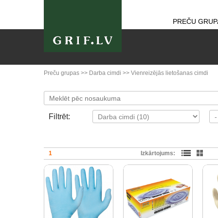
PREČU GRUP
Preču grupas
>>
Darba cimdi
>>
Vienreizējās lietošanas cimdi
Filtrēt:
1
Izkārtojums: