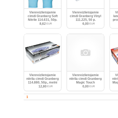
Vienreizlietojamie
Vienreizlietojamie
V
cimdi Granberg Soft
cimdi Granberg Vinyl
lat
Nitrile 114.631, 50p.
111.225, 50 p.
pro
8,62
6,00
EUR
EUR
Vienreizlietojamie
Vienreizlietojamie
V
nitrila cimdi Granberg
nitrila cimdi Granberg
nit
114.880, 50p., melni
Magic Touch
Mag
12,80
0,00
EUR
EUR
1