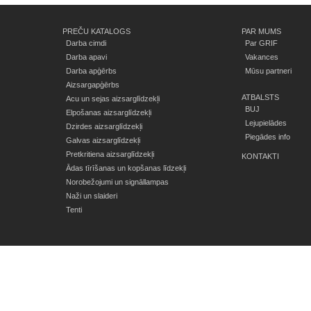
PREČU KATALOGS
PAR MUMS
Darba cimdi
Par GRIF
Darba apavi
Vakances
Darba apģērbs
Mūsu partneri
Aizsargapģērbs
ATBALSTS
Acu un sejas aizsarglīdzekļi
BUJ
Elpošanas aizsarglīdzekļi
Lejupielādes
Dzirdes aizsarglīdzekļi
Piegādes info
Galvas aizsarglīdzekļi
Pretkritiena aizsarglīdzekļi
KONTAKTI
Ādas tīrīšanas un kopšanas līdzekļi
Norobežojumi un signāllampas
Naži un slaideri
Tenti