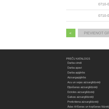
0710-0
0710-0
<
PREČU KATALOGS
Darba cimdi
Darba apavi
Darba apģērbs
Aizsargapģērbs
Acu un sejas aizsarglīdzekļi
Elpošanas aizsarglīdzekļi
Dzirdes aizsarglīdzekļi
Galvas aizsarglīdzekļi
Pretkritiena aizsarglīdzekļi
Ādas tīrīšanas un kopšanas līdzekļ