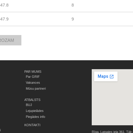
47.8
8
47.9
9
PAR MUMS
Par GRIF
Vakances
Mūsu partneri
ATBALSTS
BUJ
Lejupielādes
Piegādes info
KONTAKTI
i
Rīga, Latgales iela 361, Tālr.