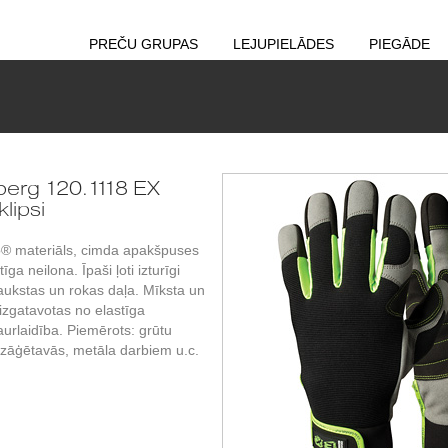
PREČU GRUPAS
LEJUPIELĀDES
PIEGĀDE
berg 120.1118 EX
lipsi
ro® materiāls, cimda apakšpuses
ga neilona. Īpaši ļoti izturīgi
laukstas un rokas daļa. Mīksta un
 izgatavotas no elastīga
aurlaidība. Piemērots: grūtu
zāģētavās, metāla darbiem u.c.