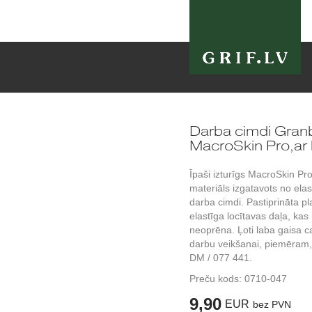
Darba cimdi Gran
MacroSkin Pro,ar k
Īpaši izturīgs MacroSkin P
materiāls izgatavots no elastī
darba cimdi. Pastiprināta p
elastīga locītavas daļa, kas
neoprēna. Ļoti laba gaisa c
darbu veikšanai, piemēram,
DM / 077 441.
Preču kods:
0710-047
9,90
EUR
bez PVN