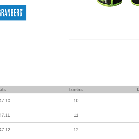
uls
Izmērs
47.10
10
47.11
11
47.12
12