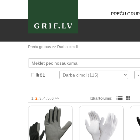
PREČU GRUP
Preču grupas
>>
Darba cimdi
Filtrēt:
1
2
3
4
5
6
>>
Izkārtojums: