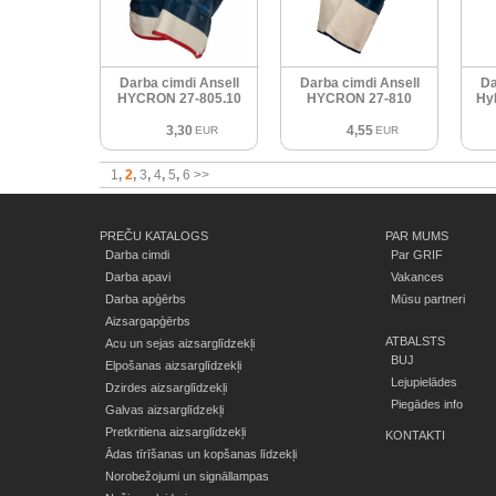
Darba cimdi Ansell
Darba cimdi Ansell
Da
HYCRON 27-805.10
HYCRON 27-810
Hy
3,30
4,55
EUR
EUR
1
2
3
4
5
6
>>
PREČU KATALOGS
PAR MUMS
Darba cimdi
Par GRIF
Darba apavi
Vakances
Darba apģērbs
Mūsu partneri
Aizsargapģērbs
ATBALSTS
Acu un sejas aizsarglīdzekļi
BUJ
Elpošanas aizsarglīdzekļi
Lejupielādes
Dzirdes aizsarglīdzekļi
Piegādes info
Galvas aizsarglīdzekļi
Pretkritiena aizsarglīdzekļi
KONTAKTI
Ādas tīrīšanas un kopšanas līdzekļi
Norobežojumi un signāllampas