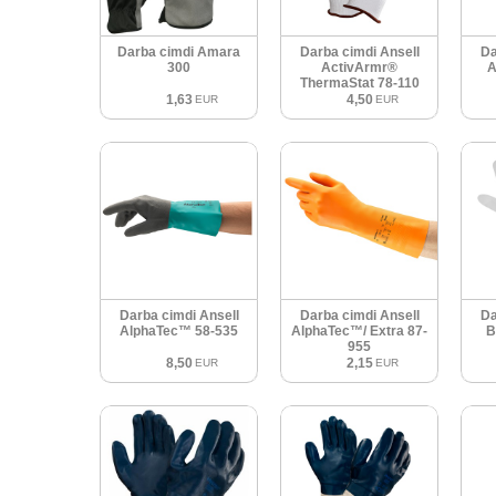
Darba cimdi Amara
Darba cimdi Ansell
Da
300
ActivArmr®
A
ThermaStat 78-110
1,63
4,50
EUR
EUR
Darba cimdi Ansell
Darba cimdi Ansell
Da
AlphaTec™ 58-535
AlphaTec™/ Extra 87-
B
955
8,50
2,15
EUR
EUR