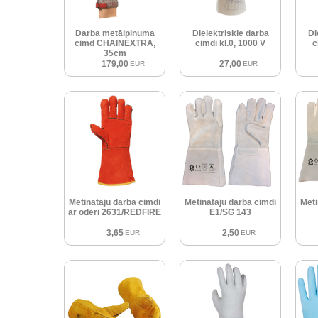
Darba metālpinuma
Dielektriskie darba
Di
cimd CHAINEXTRA,
cimdi kl.0, 1000 V
c
35cm
179,00
27,00
EUR
EUR
Metinātāju darba cimdi
Metinātāju darba cimdi
Meti
ar oderi 2631/REDFIRE
E1/SG 143
3,65
2,50
EUR
EUR