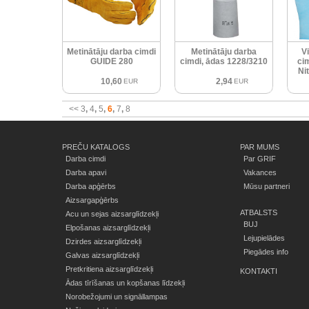
Metinātāju darba cimdi
Metinātāju darba
V
GUIDE 280
cimdi, ādas 1228/3210
ci
Nit
10,60
2,94
EUR
EUR
<<
3
4
5
6
7
8
PREČU KATALOGS
PAR MUMS
Darba cimdi
Par GRIF
Darba apavi
Vakances
Darba apģērbs
Mūsu partneri
Aizsargapģērbs
ATBALSTS
Acu un sejas aizsarglīdzekļi
BUJ
Elpošanas aizsarglīdzekļi
Lejupielādes
Dzirdes aizsarglīdzekļi
Piegādes info
Galvas aizsarglīdzekļi
Pretkritiena aizsarglīdzekļi
KONTAKTI
Ādas tīrīšanas un kopšanas līdzekļi
Norobežojumi un signāllampas