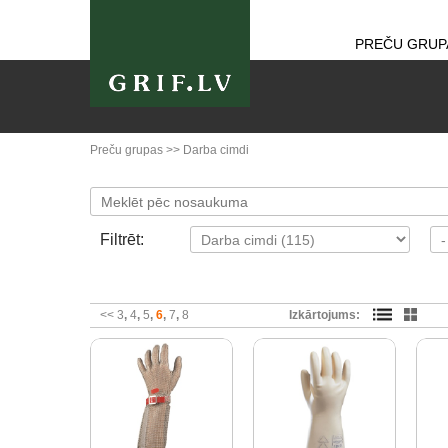
PREČU GRUP
Preču grupas
>>
Darba cimdi
Filtrēt:
<<
3
4
5
6
7
8
Izkārtojums: