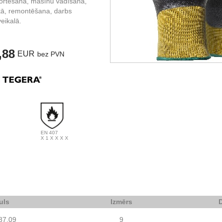
portēšana, mašīnu vadīšana,
stā, remontēšana, darbs
eikalā.
,88
EUR
bez PVN
EN 407
X 1 X X X X
uls
Izmērs
87.09
9