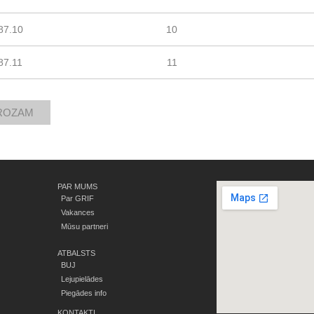
87.10
10
87.11
11
PAR MUMS
Par GRIF
Vakances
Mūsu partneri
ATBALSTS
BUJ
Lejupielādes
Piegādes info
KONTAKTI