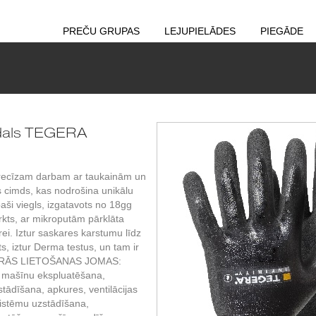
PREČU GRUPAS
LEJUPIELĀDES
PIEGĀDE
ndals TEGERA
ecīzam darbam ar taukainām un
 cimds, kas nodrošina unikālu
paši viegls, izgatavots no 18gg
kts, ar mikroputām pārklāta
ei. Iztur saskares karstumu līdz
s, iztur Derma testus, un tam ir
IMĀRĀS LIETOŠANAS JOMAS:
 mašīnu ekspluatēšana,
stādīšana, apkures, ventilācijas
istēmu uzstādīšana,