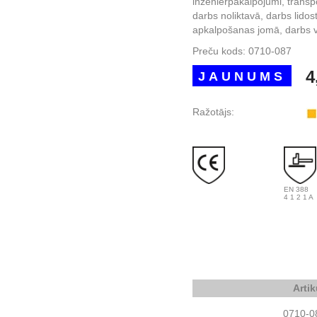
inženierpakalpojumi, trans
darbs noliktavā, darbs lido
apkalpošanas jomā, darbs v
Preču kods:
0710-087
4
JAUNUMS
Ražotājs:
EN 388
4 1 2 1 A
Artik
0710-0