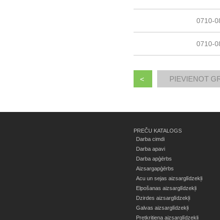
0710-0
0710-0
<
PREČU KATALOGS
Darba cimdi
Darba apavi
Darba apģērbs
Aizsargapģērbs
Acu un sejas aizsarglīdzekļi
Elpošanas aizsarglīdzekļi
Dzirdes aizsarglīdzekļi
Galvas aizsarglīdzekļi
Pretkritiena aizsarglīdzekļi