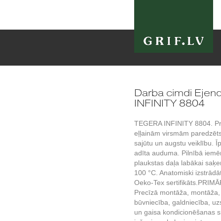
Darba cimdi Eje
INFINITY 8804
TEGERA INFINITY 8804. Pr
eļļainām virsmām paredzēts
sajūtu un augstu veiklību. Ī
adīta auduma. Pilnībā iemēr
plaukstas daļa labākai saķer
100 °C. Anatomiski izstrādāt
Oeko-Tex sertifikāts.PR
Precīzā montāža, montāža,
būvniecība, galdniecība, uz
un gaisa kondicionēšanas s