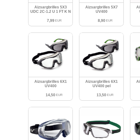
Aizsargbrilles 5X3
Aizsargbrilles 5X7
Ai
UDC 2C-1.2 U 1 FT K N
UV400
7,99
8,90
EUR
EUR
Aizsargbrilles 6X1
Aizsargbrilles 6X1
Ai
UV400
UV400 pel
14,50
13,50
EUR
EUR