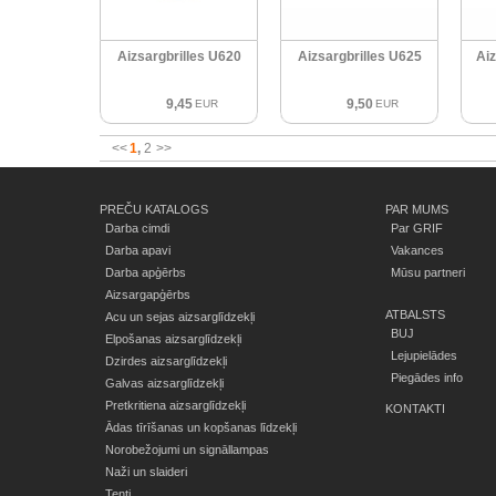
Aizsargbrilles U620
Aizsargbrilles U625
Aiz
9,45
9,50
EUR
EUR
<<
1
2
>>
PREČU KATALOGS
PAR MUMS
Darba cimdi
Par GRIF
Darba apavi
Vakances
Darba apģērbs
Mūsu partneri
Aizsargapģērbs
ATBALSTS
Acu un sejas aizsarglīdzekļi
BUJ
Elpošanas aizsarglīdzekļi
Lejupielādes
Dzirdes aizsarglīdzekļi
Piegādes info
Galvas aizsarglīdzekļi
Pretkritiena aizsarglīdzekļi
KONTAKTI
Ādas tīrīšanas un kopšanas līdzekļi
Norobežojumi un signāllampas
Naži un slaideri
Tenti