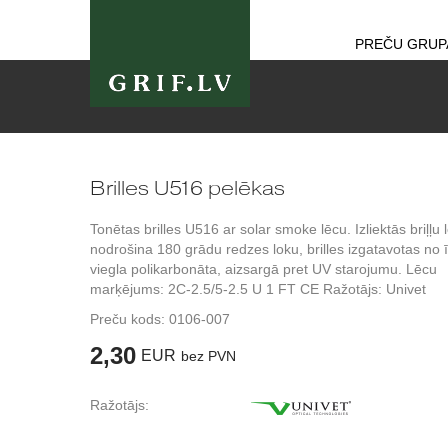
PREČU GRUP
Brilles U516 pelēkas
Tonētas brilles U516 ar solar smoke lēcu. Izliektās briļļu 
nodrošina 180 grādu redzes loku, brilles izgatavotas no 
viegla polikarbonāta, aizsargā pret UV starojumu. Lēcu
marķējums: 2C-2.5/5-2.5 U 1 FT CE Ražotājs: Univet
Preču kods:
0106-007
2,30
EUR
bez PVN
Ražotājs: