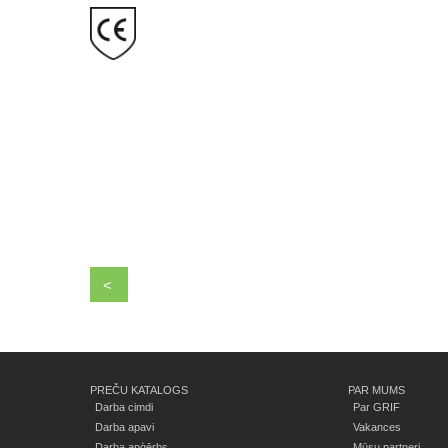
<
PREČU KATALOGS
PAR MUMS
Darba cimdi
Par GRIF
Darba apavi
Vakances
Darba apģērbs
Mūsu partneri