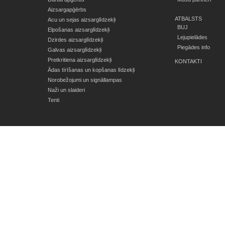
Aizsargapģērbs
ATBALSTS
Acu un sejas aizsarglīdzekļi
BUJ
Elpošanas aizsarglīdzekļi
Lejupielādes
Dzirdes aizsarglīdzekļi
Piegādes info
Galvas aizsarglīdzekļi
Pretkritiena aizsarglīdzekļi
KONTAKTI
Ādas tīrīšanas un kopšanas līdzekļi
Norobežojumi un signāllampas
Naži un slaideri
Tenti